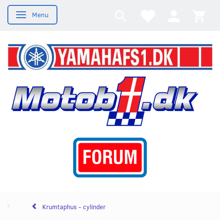
Menu
Skifte navigation
Krumtaphus - cylinder