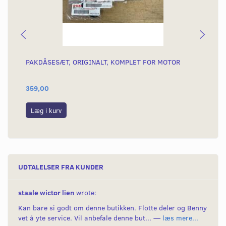
PAKDÅSESÆT, ORIGINALT, KOMPLET FOR MOTOR
SK
TÆ
359,00
16
Læg i kurv
L
UDTALELSER FRA KUNDER
staale wictor lien
wrote:
Kan bare si godt om denne butikken. Flotte deler og Benny
vet å yte service. Vil anbefale denne but... —
læs mere...