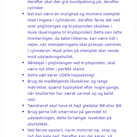
Herefter skal den grå bundpakning på, derefter
cylinder.
Det kan være en mulighed og montere stemplet
med ringene i cylinderen, derefter føres det ned
over plejlstangen og krydspinden skubbes i.
Husk låseringene til krydspinden! Dette kan lette
monteringen, da kølerribberne, kan være lidt i
vejen, når stempelringene skal presses sammen
i cylinderen. Husk pilen på stemplet skal vende
mod udstødningshullet.
Nålelejet i plejlstangen ved krydspinden, skal
være nyt eller i perfekt stand.
Dette sæt kører UDEN toppakning!
Brug de medfølgende låseskiver og lange
møtrikker, spænd topstykket efter nogle gange,
når knallerten har været varmet op og kølet
ned.
Tændrøret skal have et højt glødetal B8 eller B9
Brug gerne lidt smørrelse på gevindet til
udstødningen, dette forlænger levetiden på
alustykket.
Ved første opstart, varm motoren op, stop og
lad den køle ned. Derefter kan der køres, så