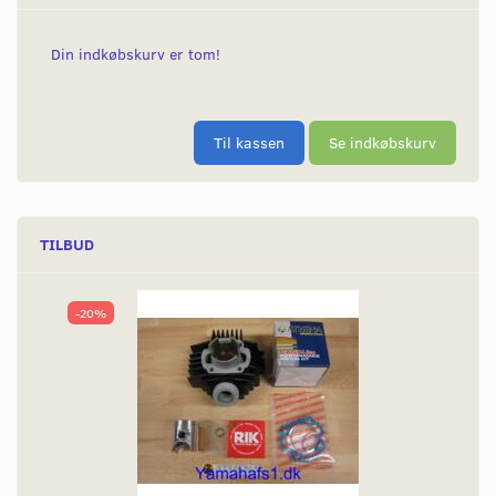
Din indkøbskurv er tom!
Til kassen
Se indkøbskurv
TILBUD
-20%