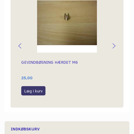
GEVINDBØSNING HÆRDET M6
BOLTE
25,00
30,00
Læg i kurv
Se p
INDKØBSKURV