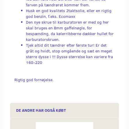
farven på tændrøret kommer frem.
Husk en god kvalitets 2taktsolie, eller en rigtig
god benzin, f.eks. Ecomaxx
Den nye skrue til karburatoren er med og her
skal bruges en 8mm gaffelnøgle, for
bespænding, da kølerribberne dækker hullet for
karburatorskruen.
Tjek altid dit tændrør efter første tur! Er det
gråt og hvidt, stop omgående og sæt en meget
større dysse i !!! Dysse størrelse kan variere fra
160-220
Rigtig god fornøjelse.
DE ANDRE HAR OGSÅ KØBT