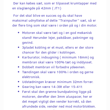
Der kan købes sæt, som er tilpasset krumtapper med
en slaglængde på 42mm ( JT1)
For det skal blive en succes og du skal have
maksimal udnyttelse af dette ”Trainpuller” sæt, så er
der flere ting som skal være i orden på og i din motor.
Motoren skal være tæt og i en god mekanisk
stand! Herunder lejer, pakdåser, pakninger og
gevind.
3pladet kobling er et must, ellers er der store
chancer for den glider i koblingen.
Karburator, indsugning ( minimum 16mm) og
membran skal være 100% tæt og inddysset.
Dobbelt membran vil forbedre ydeevnen.
Tændingen skal være 100% i orden og gerne
elektronisk.
Udstødningen kræver minimum 32mm forrør.
Gearing kan være 14-39t eller 15-41t
Først skal den grønne bundpakning ligge på
motoren, derefter den 3mm aluspacer, her er
det meget vigtigt den vender korrekt, så den
afrundede side, vender ned mod motorblokken.