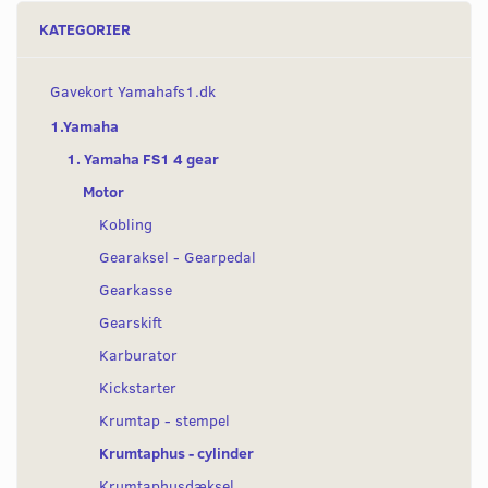
KATEGORIER
Gavekort Yamahafs1.dk
1.Yamaha
1. Yamaha FS1 4 gear
Motor
Kobling
Gearaksel - Gearpedal
Gearkasse
Gearskift
Karburator
Kickstarter
Krumtap - stempel
Krumtaphus - cylinder
Krumtaphusdæksel