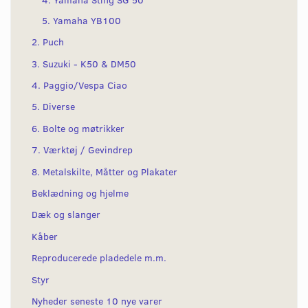
5. Yamaha YB100
2. Puch
3. Suzuki - K50 & DM50
4. Paggio/Vespa Ciao
5. Diverse
6. Bolte og møtrikker
7. Værktøj / Gevindrep
8. Metalskilte, Måtter og Plakater
Beklædning og hjelme
Dæk og slanger
Kåber
Reproducerede pladedele m.m.
Styr
Nyheder seneste 10 nye varer