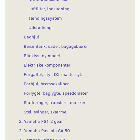
Luftfilter, indsugning
Tændingssystem
Udstødning
Baghjul
Benzintank, sadel, bagagebærer
Blinklys, ny model
Elektriske komponenter
Forgaffel, styr, DX-mastercyl.
Forhjul, bremsekaliber
Forlygte, baglygte, speedometer
Stafferinger, transférs, mærker
Stel, svinger, skærme
2. Yamaha FS1 2 gear
3. Yamaha Passola SA 50
4. Yamaha Sting SG 50