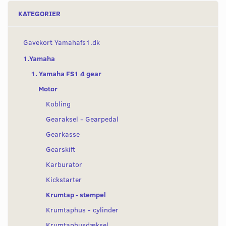
KATEGORIER
Gavekort Yamahafs1.dk
1.Yamaha
1. Yamaha FS1 4 gear
Motor
Kobling
Gearaksel - Gearpedal
Gearkasse
Gearskift
Karburator
Kickstarter
Krumtap - stempel
Krumtaphus - cylinder
Krumtaphusdæksel