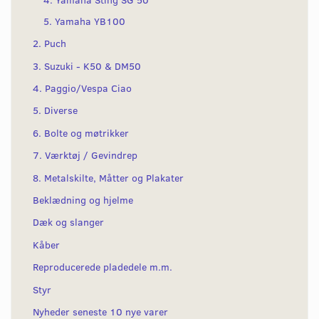
5. Yamaha YB100
2. Puch
3. Suzuki - K50 & DM50
4. Paggio/Vespa Ciao
5. Diverse
6. Bolte og møtrikker
7. Værktøj / Gevindrep
8. Metalskilte, Måtter og Plakater
Beklædning og hjelme
Dæk og slanger
Kåber
Reproducerede pladedele m.m.
Styr
Nyheder seneste 10 nye varer