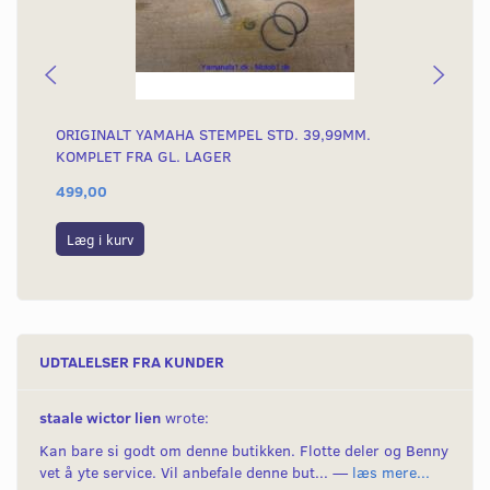
ORIGINALT YAMAHA STEMPEL STD. 39,99MM.
OR
KOMPLET FRA GL. LAGER
KO
499,00
49
Læg i kurv
L
UDTALELSER FRA KUNDER
staale wictor lien
wrote:
Kan bare si godt om denne butikken. Flotte deler og Benny
vet å yte service. Vil anbefale denne but... —
læs mere...