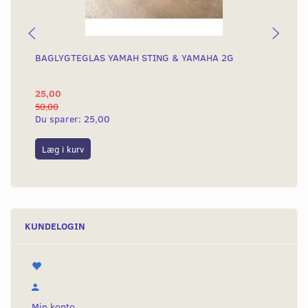
BAGLYGTEGLAS YAMAH STING & YAMAHA 2G
KO
KN
25,00
4.
50,00
4.8
Du sparer:
25,00
Du
Læg i kurv
L
KUNDELOGIN
Min konto