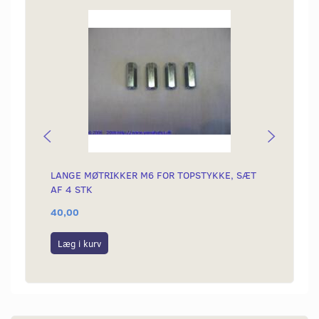
LANGE MØTRIKKER M6 FOR TOPSTYKKE, SÆT
PAKN
AF 4 STK
40,00
25,00
Læg i kurv
Læg i