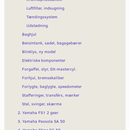
Luftfilter, indsugning
Tændingssystem
Udstødning
Baghjul
Benzintank, sadel, bagagebærer
Blinklys, ny model
Elektriske komponenter
Forgaffel, styr, DX-mastercyl.
Forhjul, bremsekaliber
Forlygte, baglygte, speedometer
Stafferinger, transférs, mærker
Stel, svinger, skærme
2. Yamaha FS1 2 gear
3. Yamaha Passola SA 50
4. Yamaha Sting SG 50