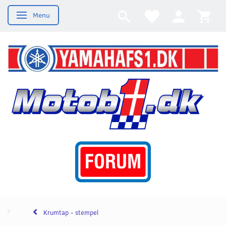
Menu
Skifte navigation
Krumtap - stempel