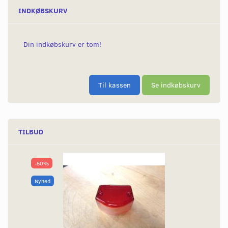
INDKØBSKURV
Din indkøbskurv er tom!
Til kassen
Se indkøbskurv
TILBUD
-50%
Nyhed