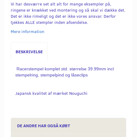
Vi har desværre set alt alt for mange eksempler på,
ringene er knækket ved montering og så skal vi dække det.
Det er ikke rimeligt og det er ikke vores ansvar. Derfor
tjekkes ALLE stempler inden afsendelse.
Mere information
BESKRIVELSE
Racerstempel komplet std. størrelse 39.99mm
incl
stempelring, stempelpind og låseclips
Japansk kvalitet af mærket Nouguchi
DE ANDRE HAR OGSÅ KØBT