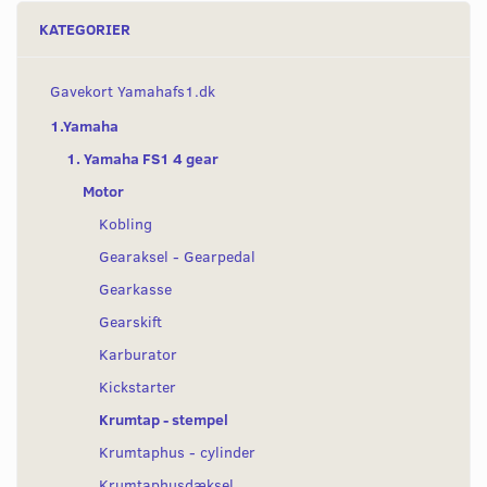
KATEGORIER
Gavekort Yamahafs1.dk
1.Yamaha
1. Yamaha FS1 4 gear
Motor
Kobling
Gearaksel - Gearpedal
Gearkasse
Gearskift
Karburator
Kickstarter
Krumtap - stempel
Krumtaphus - cylinder
Krumtaphusdæksel