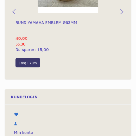
RUND YAMAHA EMBLEM Ø63MM
BA
40,00
25
55,00
50,
Du sparer:
15,00
Du
Læg i kurv
L
KUNDELOGIN
Min konto