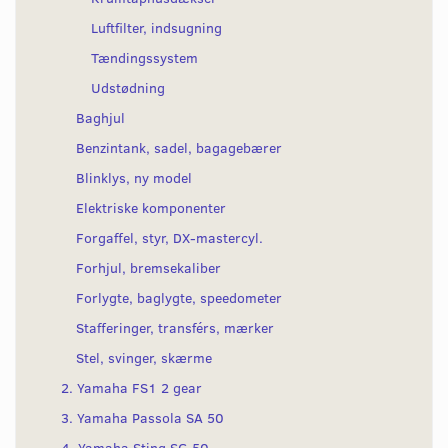
Luftfilter, indsugning
Tændingssystem
Udstødning
Baghjul
Benzintank, sadel, bagagebærer
Blinklys, ny model
Elektriske komponenter
Forgaffel, styr, DX-mastercyl.
Forhjul, bremsekaliber
Forlygte, baglygte, speedometer
Stafferinger, transférs, mærker
Stel, svinger, skærme
2. Yamaha FS1 2 gear
3. Yamaha Passola SA 50
4. Yamaha Sting SG 50