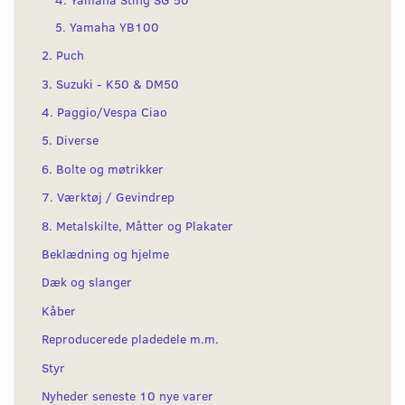
5. Yamaha YB100
2. Puch
3. Suzuki - K50 & DM50
4. Paggio/Vespa Ciao
5. Diverse
6. Bolte og møtrikker
7. Værktøj / Gevindrep
8. Metalskilte, Måtter og Plakater
Beklædning og hjelme
Dæk og slanger
Kåber
Reproducerede pladedele m.m.
Styr
Nyheder seneste 10 nye varer