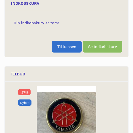
INDKØBSKURV
Din indkøbskurv er tom!
Til kassen
Se indkøbskurv
TILBUD
-27%
Nyhed