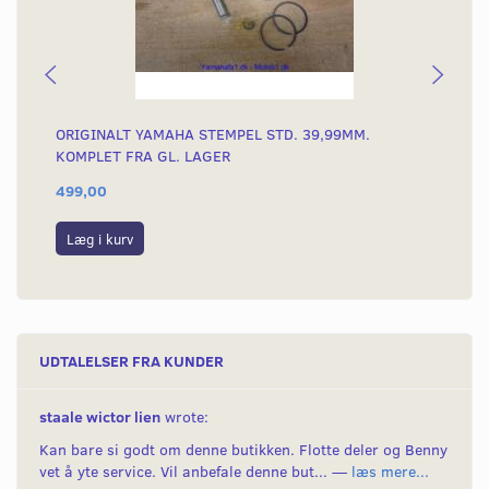
ORIGINALT YAMAHA STEMPEL STD. 39,99MM.
OR
KOMPLET FRA GL. LAGER
KO
499,00
49
Læg i kurv
L
UDTALELSER FRA KUNDER
staale wictor lien
wrote:
Kan bare si godt om denne butikken. Flotte deler og Benny
vet å yte service. Vil anbefale denne but... —
læs mere...