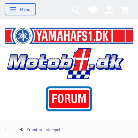
Menu
Skifte navigation
Krumtap - stempel