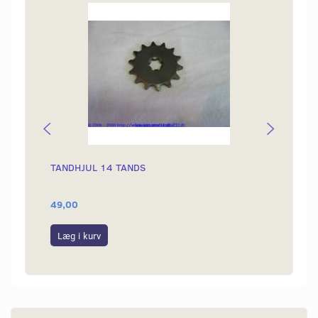
TANDHJUL 14 TANDS
BUNDP
FORB
49,00
30,00
Læg i kurv
Læg i