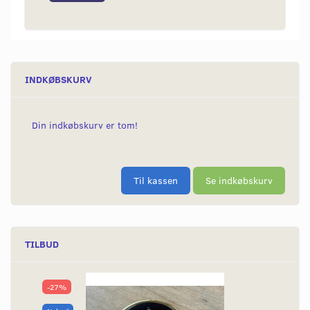
INDKØBSKURV
Din indkøbskurv er tom!
Til kassen
Se indkøbskurv
TILBUD
-27%