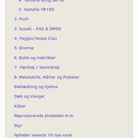
5. Yamaha YB100
2. Puch
3. Suzuki - K50 & DM50
4. Paggio/Vespa Ciao
5. Diverse
6. Bolte og møtrikker
7. Værktøj / Gevindrep
8. Metalskilte, Måtter og Plakater
Beklædning og hjelme
Dæk og slanger
Kåber
Reproducerede pladedele m.m.
Styr
Nyheder seneste 10 nye varer