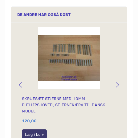
DE ANDRE HAR OGSÅ KØBT
SKRUESÆT STJERNE MED 10MM
FORAK
PHILLIPSHOVED, STJERNEKÆRV TIL DANSK
76-79
MODEL
120,00
79,00
Læg i kurv
Læg i