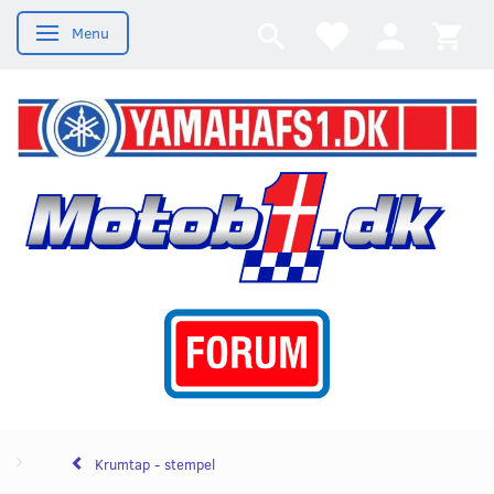
Menu
Skifte navigation
Krumtap - stempel