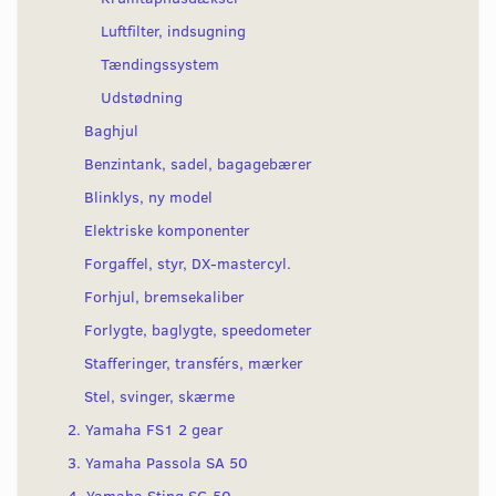
Luftfilter, indsugning
Tændingssystem
Udstødning
Baghjul
Benzintank, sadel, bagagebærer
Blinklys, ny model
Elektriske komponenter
Forgaffel, styr, DX-mastercyl.
Forhjul, bremsekaliber
Forlygte, baglygte, speedometer
Stafferinger, transférs, mærker
Stel, svinger, skærme
2. Yamaha FS1 2 gear
3. Yamaha Passola SA 50
4. Yamaha Sting SG 50