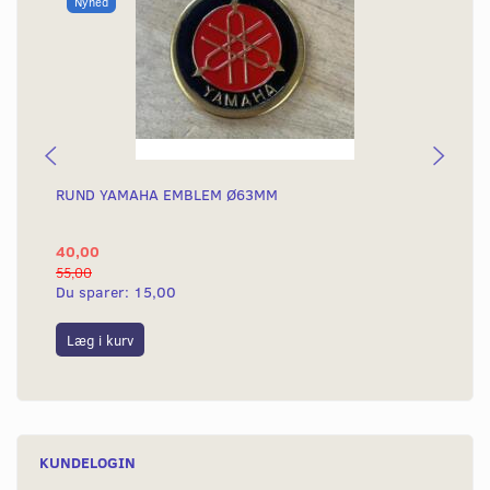
Nyhed
RUND YAMAHA EMBLEM Ø63MM
BA
40,00
25
55,00
50,
Du sparer:
15,00
Du
Læg i kurv
L
KUNDELOGIN