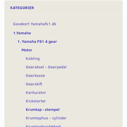
KATEGORIER
Gavekort Yamahafs1.dk
1.Yamaha
1. Yamaha FS1 4 gear
Motor
Kobling
Gearaksel - Gearpedal
Gearkasse
Gearskift
Karburator
Kickstarter
Krumtap - stempel
Krumtaphus - cylinder
Krumtaphusdæksel