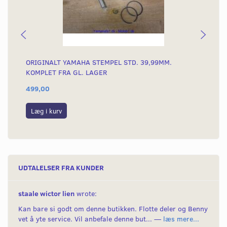
ORIGINALT YAMAHA STEMPEL STD. 39,99MM.
OR
KOMPLET FRA GL. LAGER
KO
499,00
49
Læg i kurv
L
UDTALELSER FRA KUNDER
staale wictor lien
wrote:
Kan bare si godt om denne butikken. Flotte deler og Benny
vet å yte service. Vil anbefale denne but... —
læs mere...