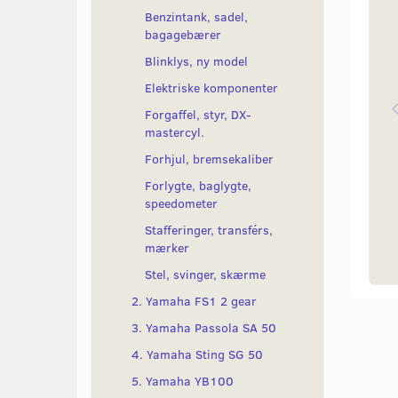
Benzintank, sadel,
bagagebærer
Blinklys, ny model
Elektriske komponenter
Forgaffel, styr, DX-
mastercyl.
Forhjul, bremsekaliber
Forlygte, baglygte,
speedometer
Stafferinger, transférs,
mærker
Stel, svinger, skærme
2. Yamaha FS1 2 gear
3. Yamaha Passola SA 50
4. Yamaha Sting SG 50
5. Yamaha YB100