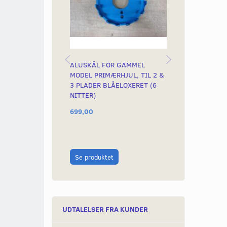
ALUSKÅL FOR GAMMEL
KOBLINGSARM
MODEL PRIMÆRHJUL, TIL 2 &
ORIGINAL
3 PLADER BLÅELOXERET (6
NITTER)
699,00
75,00
Læg i kurv
Se produktet
UDTALELSER FRA KUNDER