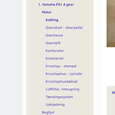
1. Yamaha FS1 4 gear
Motor
Kobling
Gearaksel - Gearpedal
Gearkasse
Gearskift
Karburator
Kickstarter
Krumtap - stempel
Krumtaphus - cylinder
Krumtaphusdæksel
Luftfilter, indsugning
D
Tændingssystem
Udstødning
Baghjul