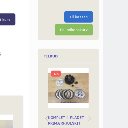
Til kassen
i kurv
Se indkøbskurv
g
TILBUD
-6%
-6%
KOMPLET 4 PLADET
KOMPLET 3 PLA
Populær
Populær
PRIMÆRHJULSKIT
PRIMÆRHJULSKI