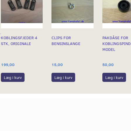
KOBLINGSFJEDER 4
CLIPS FOR
PAKDÅSE FOR
STK, ORIGINALE
BENSINSLANGE
KOBLINGSPIND
MODEL
15,00
50,00
199,00
Læg i kurv
Læg i kurv
Læg i kurv