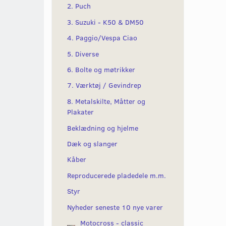
2. Puch
3. Suzuki - K50 & DM50
4. Paggio/Vespa Ciao
5. Diverse
6. Bolte og møtrikker
7. Værktøj / Gevindrep
8. Metalskilte, Måtter og
Plakater
Beklædning og hjelme
Dæk og slanger
Kåber
Reproducerede pladedele m.m.
Styr
Nyheder seneste 10 nye varer
Motocross - classic