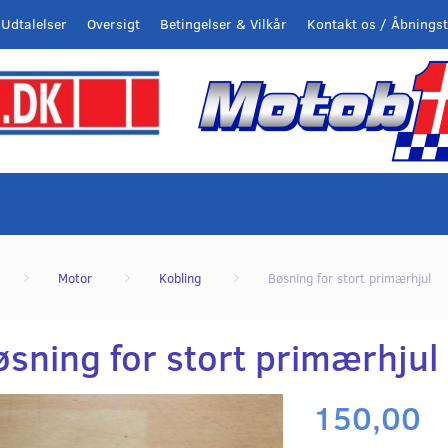
Udtalelser
Oversigt
Betingelser & Vilkår
Kontakt os / Åbningst
Motor
Kobling
Bøsning for stort primærhjul
øsning for stort primærhjul
150,00