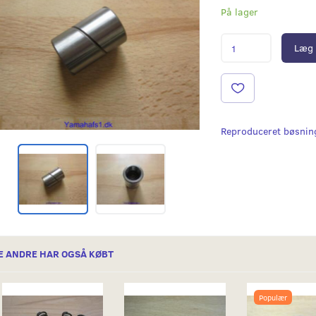
På lager
Læg 
Reproduceret bøsnin
E ANDRE HAR OGSÅ KØBT
Populær