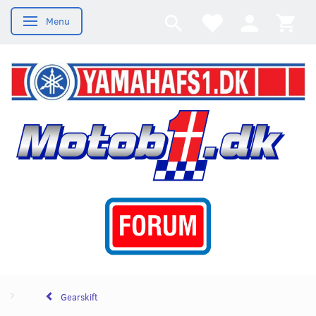
Menu
Skifte navigation
Gearskift