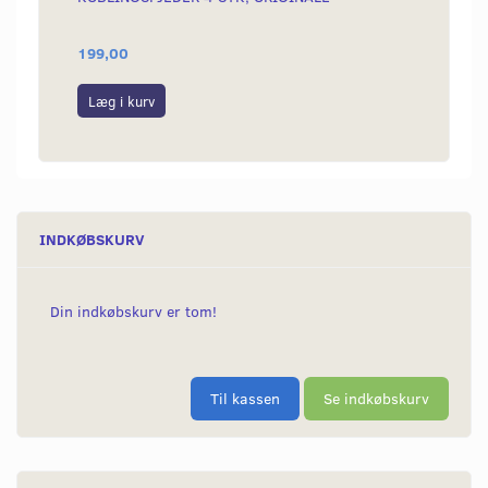
199,00
225,0
Læg i kurv
Læg i
INDKØBSKURV
Din indkøbskurv er tom!
Til kassen
Se indkøbskurv