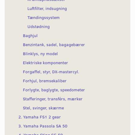
Luftfilter, indsugning
Tændingssystem
Udstødning
Baghjul
Benzintank, sadel, bagagebærer
Blinklys, ny model
Elektriske komponenter
Forgaffel, styr, DX-mastercyl.
Forhjul, bremsekaliber
Forlygte, baglygte, speedometer
Stafferinger, transférs, mærker
Stel, svinger, skærme
2. Yamaha FS1 2 gear
3. Yamaha Passola SA 50
4. Yamaha Sting SG 50