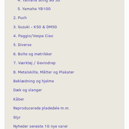
5. Yamaha YB100
2. Puch
3. Suzuki - K50 & DM50
4. Paggio/Vespa Ciao
5. Diverse
6. Bolte og møtrikker
7. Værktøj / Gevindrep
8. Metalskilte, Måtter og Plakater
Beklædning og hjelme
Dæk og slanger
Kåber
Reproducerede pladedele m.m.
Styr
Nyheder seneste 10 nye varer