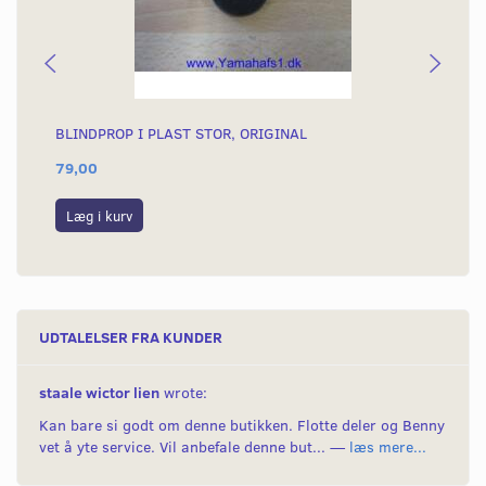
BLINDPROP I PLAST STOR, ORIGINAL
BL
79,00
40
Læg i kurv
L
UDTALELSER FRA KUNDER
staale wictor lien
wrote:
Kan bare si godt om denne butikken. Flotte deler og Benny
vet å yte service. Vil anbefale denne but... —
læs mere...