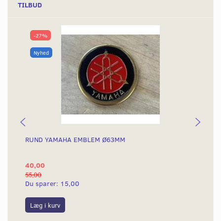
TILBUD
-27%
Nyhed
RUND YAMAHA EMBLEM Ø63MM
BA
40,00
25
55,00
50,
Du sparer:
15,00
Du
Læg i kurv
L