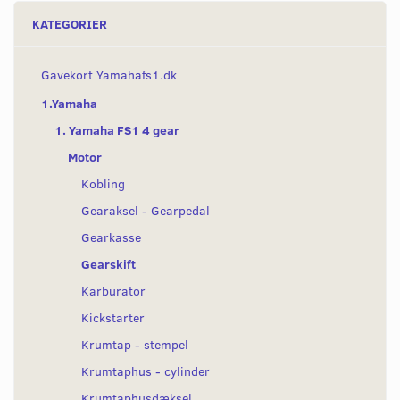
KATEGORIER
Gavekort Yamahafs1.dk
1.Yamaha
1. Yamaha FS1 4 gear
Motor
Kobling
Gearaksel - Gearpedal
Gearkasse
Gearskift
Karburator
Kickstarter
Krumtap - stempel
Krumtaphus - cylinder
Krumtaphusdæksel