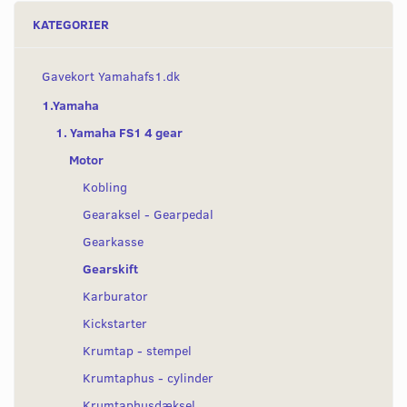
KATEGORIER
Gavekort Yamahafs1.dk
1.Yamaha
1. Yamaha FS1 4 gear
Motor
Kobling
Gearaksel - Gearpedal
Gearkasse
Gearskift
Karburator
Kickstarter
Krumtap - stempel
Krumtaphus - cylinder
Krumtaphusdæksel