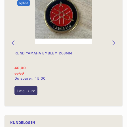
Nyhed
RUND YAMAHA EMBLEM Ø63MM
BA
40,00
25
55,00
50,
Du sparer:
15,00
Du
Læg i kurv
L
KUNDELOGIN