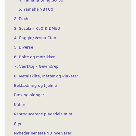
5. Yamaha YB100
2. Puch
3. Suzuki - K50 & DM50
4. Paggio/Vespa Ciao
5. Diverse
6. Bolte og møtrikker
7. Værktøj / Gevindrep
8. Metalskilte, Måtter og Plakater
Beklædning og hjelme
Dæk og slanger
Kåber
Reproducerede pladedele m.m.
Styr
Nyheder seneste 10 nye varer