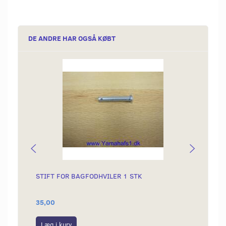
DE ANDRE HAR OGSÅ KØBT
STIFT FOR BAGFODHVILER 1 STK
SKRUE
35,00
5,00
Læg i kurv
Læg i