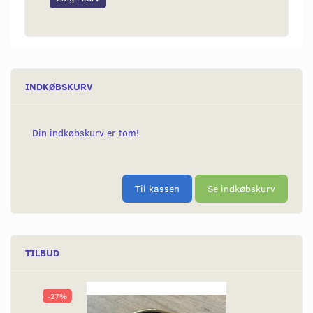
INDKØBSKURV
Din indkøbskurv er tom!
Til kassen
Se indkøbskurv
TILBUD
-27%