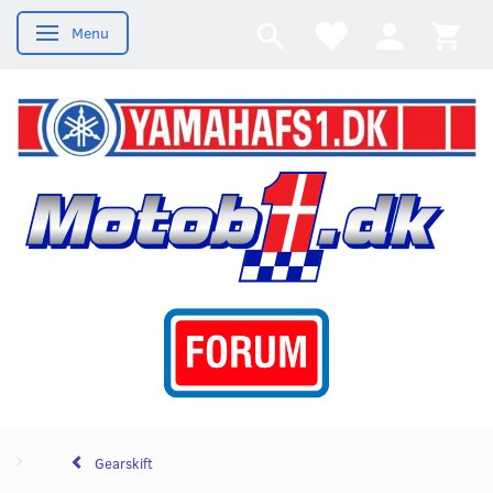
Menu
Skifte navigation
Gearskift