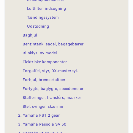
Luftfilter, indsugning
Tændingssystem
Udstødning
Baghjul
Benzintank, sadel, bagagebærer
Blinklys, ny model
Elektriske komponenter
Forgaffel, styr, DX-mastercyl.
Forhjul, bremsekaliber
Forlygte, baglygte, speedometer
Stafferinger, transférs, mærker
Stel, svinger, skærme
2. Yamaha FS1 2 gear
3. Yamaha Passola SA 50
4. Yamaha Sting SG 50