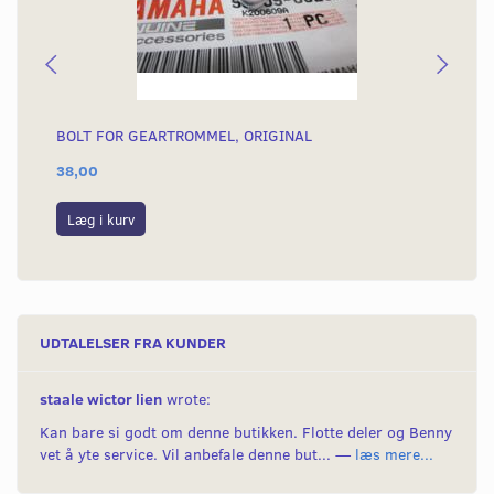
BOLT FOR GEARTROMMEL, ORIGINAL
BL
38,00
79
Læg i kurv
L
UDTALELSER FRA KUNDER
staale wictor lien
wrote:
Kan bare si godt om denne butikken. Flotte deler og Benny
vet å yte service. Vil anbefale denne but... —
læs mere...