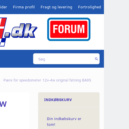
ider
Firma profil
Fragt og levering
Fortrolighed
Pære for speedometer 12v-4w original fatning BA9S
4w
INDKØBSKURV
Din indkøbskurv er
tom!