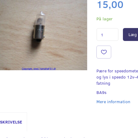
15,00
På lager
Læg 
Pære for speedometer 
og lys i speedo 12v-4
fatning
BA9s
Mere information
SKRIVELSE