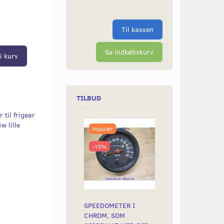
Til kassen
Se indkøbskurv
i kurv
TILBUD
til frigear
w lille
Populær
-15%
SPEEDOMETER I
CHROM, SOM