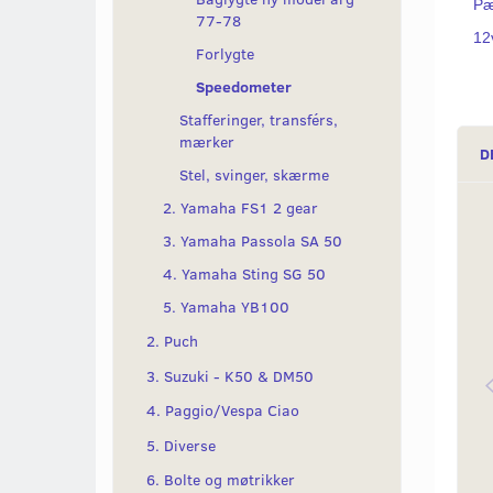
Pæ
77-78
12v
Forlygte
Speedometer
Stafferinger, transférs,
mærker
D
Stel, svinger, skærme
2. Yamaha FS1 2 gear
3. Yamaha Passola SA 50
4. Yamaha Sting SG 50
5. Yamaha YB100
2. Puch
3. Suzuki - K50 & DM50
4. Paggio/Vespa Ciao
5. Diverse
6. Bolte og møtrikker