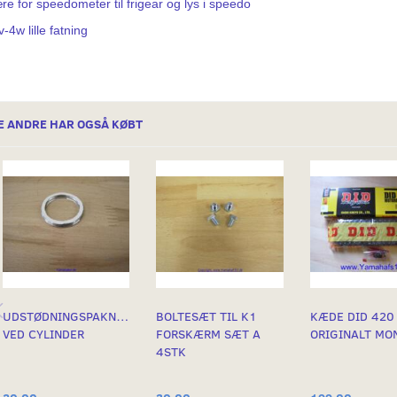
re for speedometer til frigear og lys i speedo
-4w lille fatning
E ANDRE HAR OGSÅ KØBT
UDSTØDNINGSPAKNING
BOLTESÆT TIL K1
KÆDE DID 420
VED CYLINDER
FORSKÆRM SÆT A
ORIGINALT MO
4STK