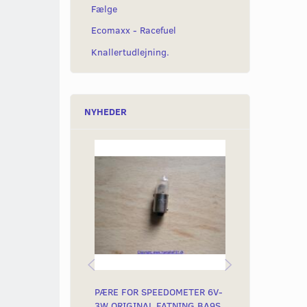
Fælge
Ecomaxx - Racefuel
Knallertudlejning.
NYHEDER
PÆRE FOR SPEEDOMETER 6V-
PÆRE FOR SP
3W ORIGINAL FATNING BA9S
4W ORIGINAL