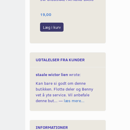
19,00
19,00
Læg i kurv
Læg i kurv
UDTALELSER FRA KUNDER
staale wictor lien
wrote:
Kan bare si godt om denne
butikken. Flotte deler og Benny
vet å yte service. Vil anbefale
denne but... —
læs mere...
INFORMATIONER