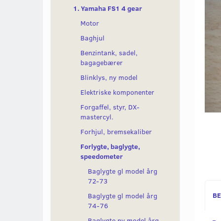
1. Yamaha FS1 4 gear
Motor
Baghjul
Benzintank, sadel,
bagagebærer
Blinklys, ny model
Elektriske komponenter
Forgaffel, styr, DX-
mastercyl.
Forhjul, bremsekaliber
Forlygte, baglygte,
speedometer
Baglygte gl model årg
72-73
BE
Baglygte gl model årg
74-76
Baglygte ny model årg