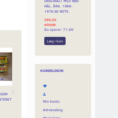
ORIGINALT MED RØD
NÅL. ÅRG. 1969-
1976.SE NOTE.
399,00
470,00
Du sparer:
71,00
Læg i kurv
KUNDELOGIN
 SOM
BAGTANDHJUL NY
TOPPAKNING 47MM
FOR
NTERET
MODEL 77-79, 43T
GOD DANSK KVALITET
KO
Min konto
ELFORZINKET.
PA
Adressebog
NYPRODUKTION
Ønskeliste