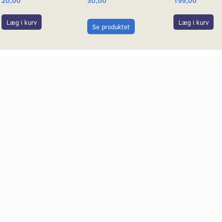
20,00
199,00
30,00
Læg i kurv
Læg i kurv
Se produktet