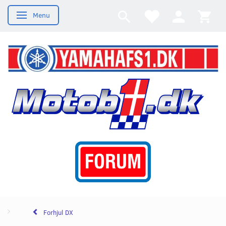
Menu
Skifte navigation
Forhjul DX