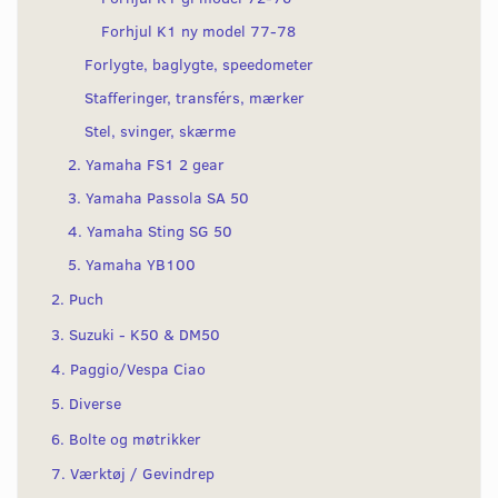
Forhjul K1 ny model 77-78
Forlygte, baglygte, speedometer
Stafferinger, transférs, mærker
Stel, svinger, skærme
2. Yamaha FS1 2 gear
3. Yamaha Passola SA 50
4. Yamaha Sting SG 50
5. Yamaha YB100
2. Puch
3. Suzuki - K50 & DM50
4. Paggio/Vespa Ciao
5. Diverse
6. Bolte og møtrikker
7. Værktøj / Gevindrep