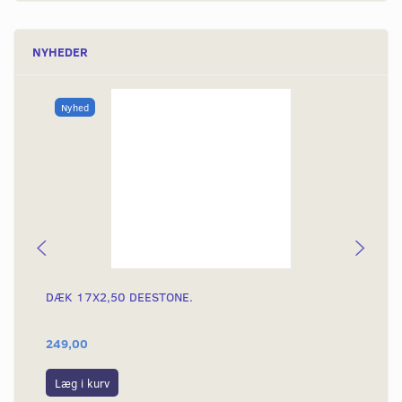
NYHEDER
Nyhed
DÆK 17X2,50 DEESTONE.
DÆ
249,00
39
Læg i kurv
L