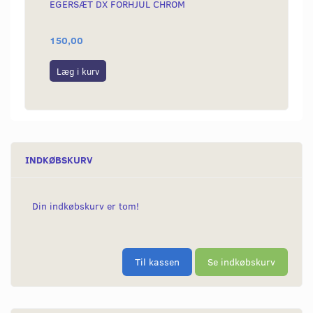
EGERSÆT DX FORHJUL CHROM
SKRUE
150,00
25,00
Læg i kurv
Læg i
INDKØBSKURV
Din indkøbskurv er tom!
Til kassen
Se indkøbskurv