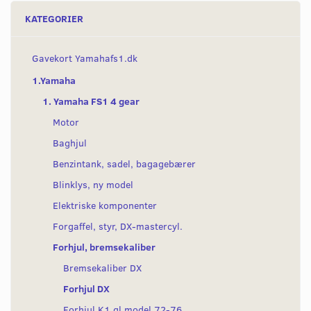
KATEGORIER
Gavekort Yamahafs1.dk
1.Yamaha
1. Yamaha FS1 4 gear
Motor
Baghjul
Benzintank, sadel, bagagebærer
Blinklys, ny model
Elektriske komponenter
Forgaffel, styr, DX-mastercyl.
Forhjul, bremsekaliber
Bremsekaliber DX
Forhjul DX
Forhjul K1 gl model 72-76