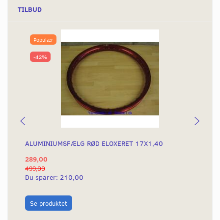
TILBUD
Populær
-42%
ALUMINIUMSFÆLG RØD ELOXERET 17X1,40
AL
289,00
28
499,00
499
Du sparer:
210,00
Du
L
Se produktet