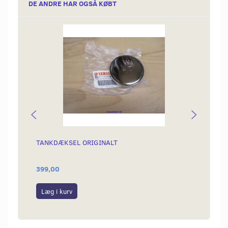
DE ANDRE HAR OGSÅ KØBT
TANKDÆKSEL ORIGINALT
BOLTE
399,00
79,00
Læg i kurv
Læg i