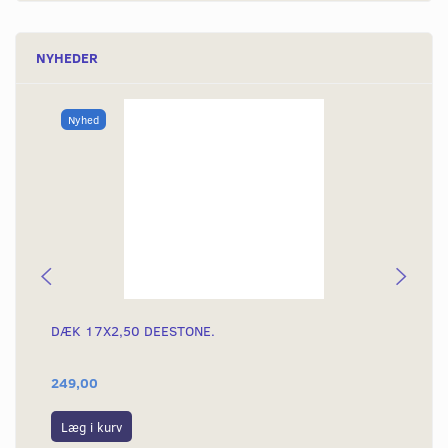
NYHEDER
Nyhed
DÆK 17X2,50 DEESTONE.
DÆ
249,00
39
Læg i kurv
L