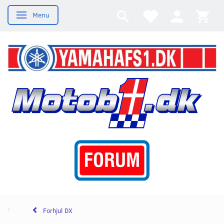
Menu
Skifte navigation
Forhjul DX