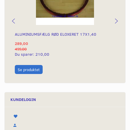
ALUMINIUMSFÆLG RØD ELOXERET 17X1,40
AL
289,00
28
499,00
499
Du sparer:
210,00
Du
L
Se produktet
KUNDELOGIN