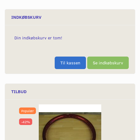
INDKØBSKURV
Din indkøbskurv er tom!
Til kassen
Se indkøbskurv
TILBUD
Populær
-42%