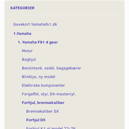
KATEGORIER
Gavekort Yamahafs1.dk
1.Yamaha
1. Yamaha FS1 4 gear
Motor
Baghjul
Benzintank, sadel, bagagebærer
Blinklys, ny model
Elektriske komponenter
Forgaffel, styr, DX-mastercyl.
Forhjul, bremsekaliber
Bremsekaliber DX
Forhjul DX
Forhjul K1 gl model 72-76