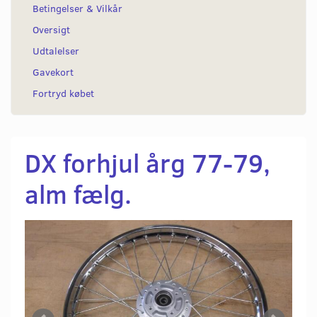
Betingelser & Vilkår
Oversigt
Udtalelser
Gavekort
Fortryd købet
DX forhjul årg 77-79,
alm fælg.