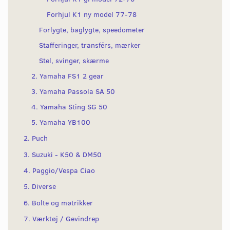
Forhjul K1 ny model 77-78
Forlygte, baglygte, speedometer
Stafferinger, transférs, mærker
Stel, svinger, skærme
2. Yamaha FS1 2 gear
3. Yamaha Passola SA 50
4. Yamaha Sting SG 50
5. Yamaha YB100
2. Puch
3. Suzuki - K50 & DM50
4. Paggio/Vespa Ciao
5. Diverse
6. Bolte og møtrikker
7. Værktøj / Gevindrep