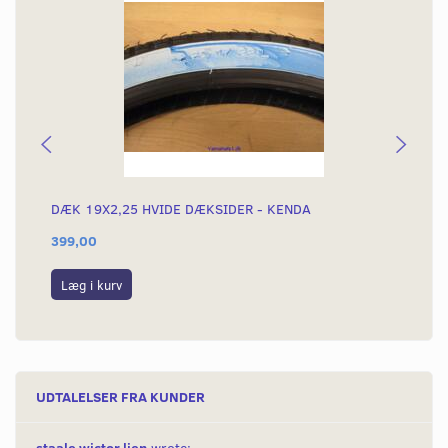
DÆK 19X2,25 HVIDE DÆKSIDER - KENDA
DÆ
399,00
52
Læg i kurv
L
UDTALELSER FRA KUNDER
staale wictor lien
wrote: