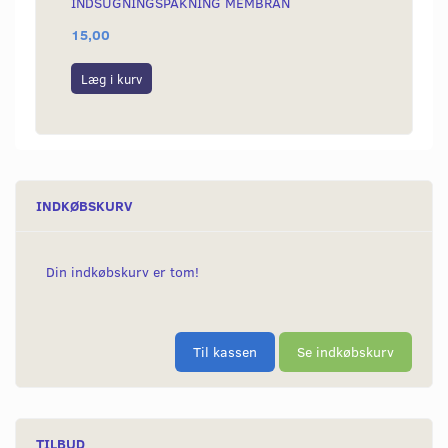
INDSUGNINGSPAKNING MEMBRAN
GREBK
15,00
220,0
Læg i kurv
Læg i
INDKØBSKURV
Din indkøbskurv er tom!
Til kassen
Se indkøbskurv
TILBUD