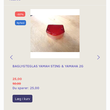
-50%
Nyhed
BAGLYGTEGLAS YAMAH STING & YAMAHA 2G
KO
KN
25,00
4.
50,00
4.8
Du sparer:
25,00
Du
Læg i kurv
L