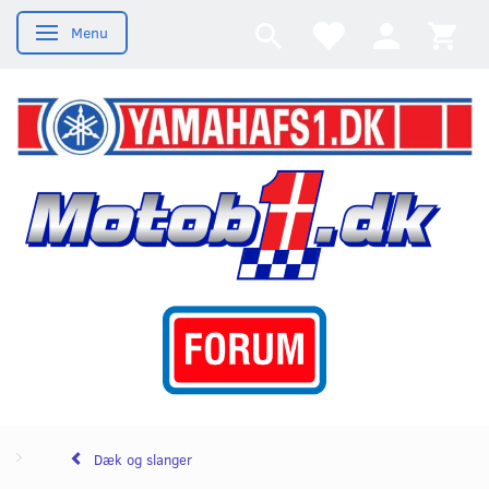
Menu
Skifte navigation
Dæk og slanger