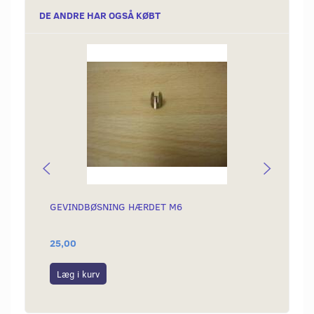
DE ANDRE HAR OGSÅ KØBT
GEVINDBØSNING HÆRDET M6
KÆDE 
25,00
189,0
Læg i kurv
Læg i