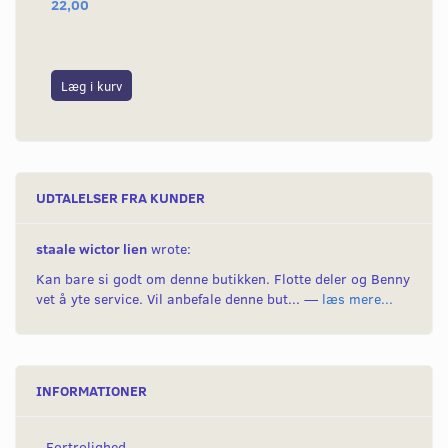
22,00
26
Læg i kurv
L
UDTALELSER FRA KUNDER
staale wictor lien
wrote:
Kan bare si godt om denne butikken. Flotte deler og Benny
vet å yte service. Vil anbefale denne but... —
læs mere...
INFORMATIONER
Fortrolighed