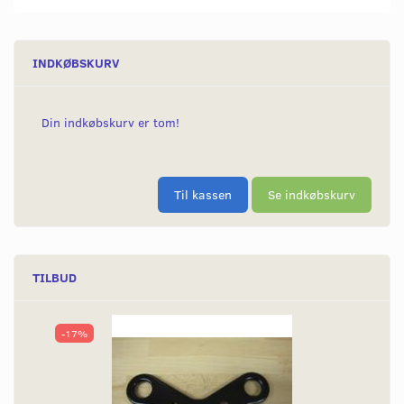
INDKØBSKURV
Din indkøbskurv er tom!
Til kassen
Se indkøbskurv
TILBUD
-17%