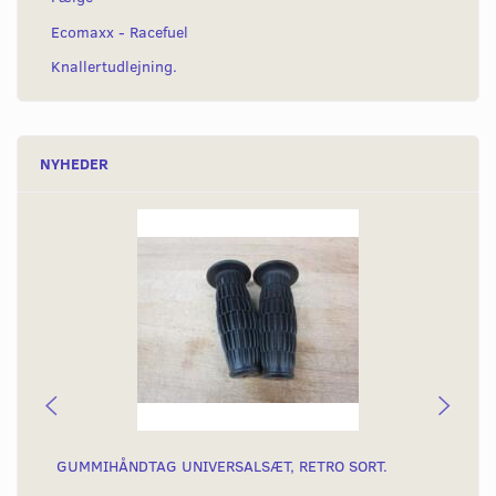
Ecomaxx - Racefuel
Knallertudlejning.
NYHEDER
GUMMIHÅNDTAG UNIVERSALSÆT, RETRO SORT.
KO