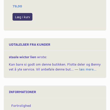
79,00
14
Læg i kurv
L
UDTALELSER FRA KUNDER
staale wictor lien
wrote:
Kan bare si godt om denne butikken. Flotte deler og Benny
vet å yte service. Vil anbefale denne but... —
læs mere...
INFORMATIONER
Fortrolighed