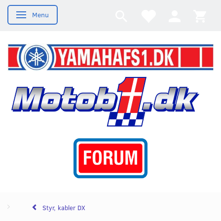
Menu
Skifte navigation
Styr, kabler DX