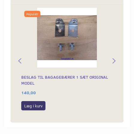
Populær
BESLAG TIL BAGAGEBÆRER 1 SÆT ORIGINAL
KÆDE 
MODEL
140,00
199,0
Læg i kurv
Læg i