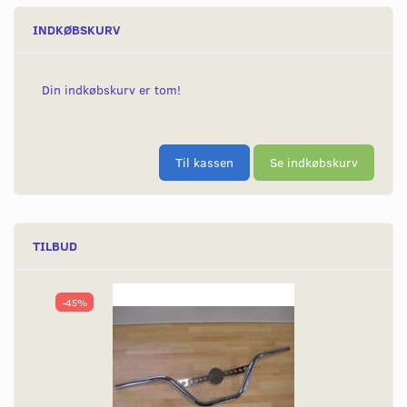
INDKØBSKURV
Din indkøbskurv er tom!
Til kassen
Se indkøbskurv
TILBUD
-45%