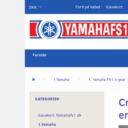
Fortryd købet
Gavekort
DKK
Forside
1.Yamaha
1. Yamaha FS1 4 gear
C
KATEGORIER
e
Gavekort Yamahafs1.dk
1.Yamaha