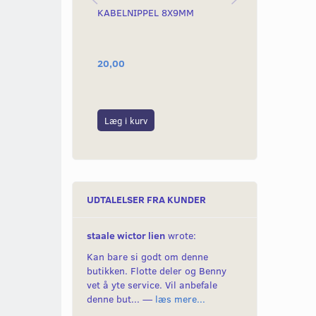
KABELNIPPEL 8X9MM
GASNIPPEL 
20,00
20,00
Læg i kurv
Læg i kurv
UDTALELSER FRA KUNDER
staale wictor lien
wrote:
Kan bare si godt om denne
butikken. Flotte deler og Benny
vet å yte service. Vil anbefale
denne but... —
læs mere...