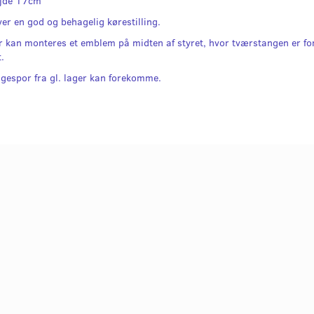
jde 17cm
ver en god og behagelig kørestilling.
r kan monteres et emblem på midten af styret, hvor tværstangen er for
.
ggespor fra gl. lager kan forekomme.