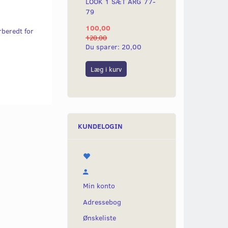
LOOK 1 SÆT ÅRG 77-
79
100,00
beredt for
120,00
Du sparer:
20,00
Læg i kurv
KUNDELOGIN
Min konto
Adressebog
Ønskeliste