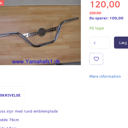
120,00
%
220,00
Du sparer:
100,00
På lager
Læg 
Mere information
SKRIVELSE
oss styr med rund emblemplade
edde 76cm