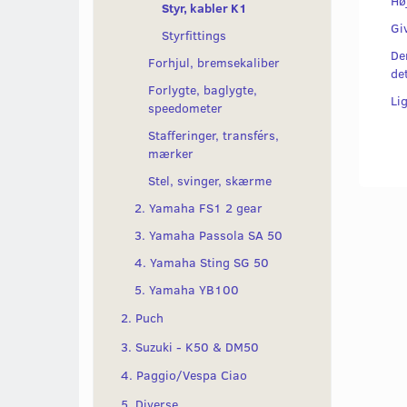
Hø
Styr, kabler K1
Gi
Styrfittings
De
Forhjul, bremsekaliber
det
Forlygte, baglygte,
Li
speedometer
Stafferinger, transférs,
mærker
Stel, svinger, skærme
2. Yamaha FS1 2 gear
3. Yamaha Passola SA 50
4. Yamaha Sting SG 50
5. Yamaha YB100
2. Puch
3. Suzuki - K50 & DM50
4. Paggio/Vespa Ciao
5. Diverse