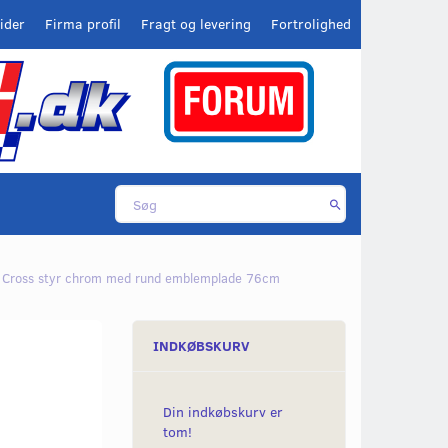
ider
Firma profil
Fragt og levering
Fortrolighed
Cross styr chrom med rund emblemplade 76cm
INDKØBSKURV
Din indkøbskurv er
tom!