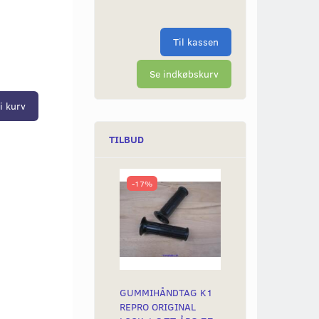
Til kassen
Se indkøbskurv
i kurv
TILBUD
-17%
GUMMIHÅNDTAG K1
REPRO ORIGINAL