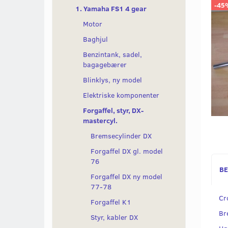
-45
1. Yamaha FS1 4 gear
Motor
Baghjul
Benzintank, sadel,
bagagebærer
Blinklys, ny model
Elektriske komponenter
Forgaffel, styr, DX-
mastercyl.
Bremsecylinder DX
Forgaffel DX gl. model
76
BE
Forgaffel DX ny model
77-78
Cr
Forgaffel K1
Br
Styr, kabler DX