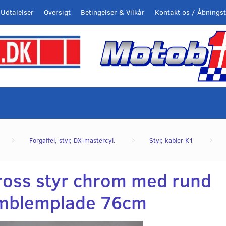
Udtalelser
Oversigt
Betingelser & Vilkår
Kontakt os / Åbningst
Forgaffel, styr, DX-mastercyl.
Styr, kabler K1
ross styr chrom med rund
mblemplade 76cm