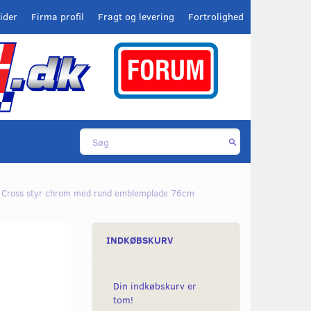
ider
Firma profil
Fragt og levering
Fortrolighed
Cross styr chrom med rund emblemplade 76cm
INDKØBSKURV
Din indkøbskurv er
tom!