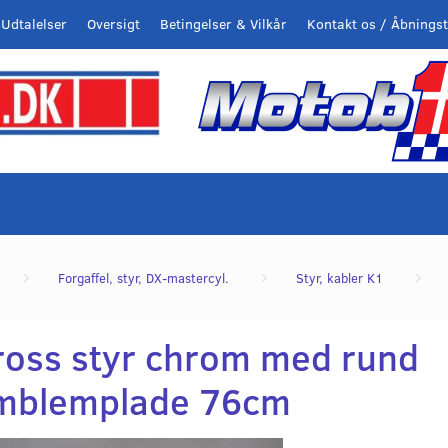
Udtalelser
Oversigt
Betingelser & Vilkår
Kontakt os / Åbningst
Forgaffel, styr, DX-mastercyl.
Styr, kabler K1
ross styr chrom med rund
mblemplade 76cm