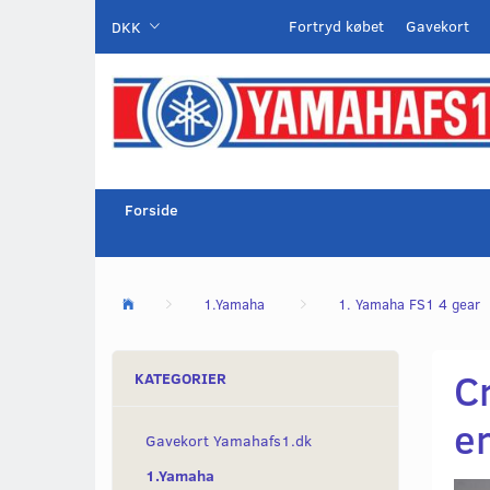
Fortryd købet
Gavekort
DKK
Forside
1.Yamaha
1. Yamaha FS1 4 gear
C
KATEGORIER
e
Gavekort Yamahafs1.dk
1.Yamaha