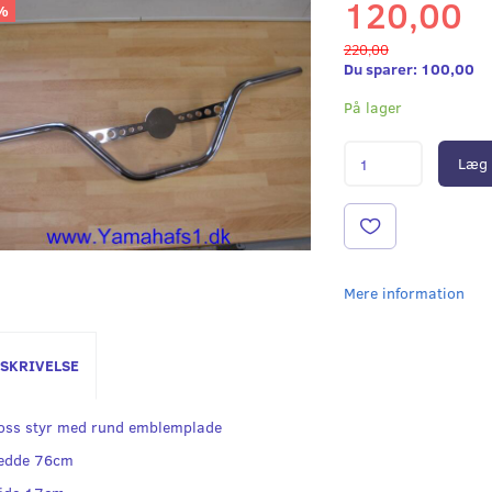
120,00
%
220,00
Du sparer:
100,00
På lager
Læg 
Mere information
SKRIVELSE
oss styr med rund emblemplade
edde 76cm