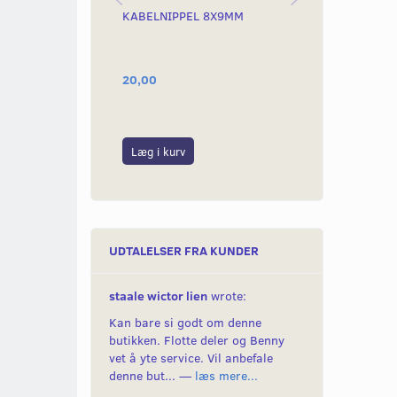
KABELNIPPEL 8X9MM
GASNIPPEL 
20,00
20,00
Læg i kurv
Læg i kurv
UDTALELSER FRA KUNDER
staale wictor lien
wrote:
Kan bare si godt om denne
butikken. Flotte deler og Benny
vet å yte service. Vil anbefale
denne but... —
læs mere...