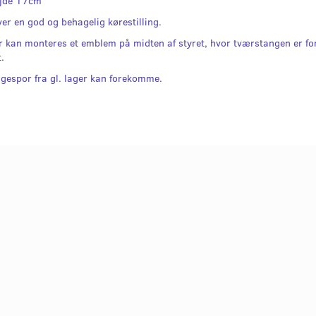
jde 17cm
ver en god og behagelig kørestilling.
r kan monteres et emblem på midten af styret, hvor tværstangen er for
.
ggespor fra gl. lager kan forekomme.