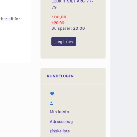
LOOK 1 SÆT ÅRG 77-
79
100,00
beredt for
120,00
Du sparer:
20,00
Læg i kurv
KUNDELOGIN
Min konto
Adressebog
Ønskeliste