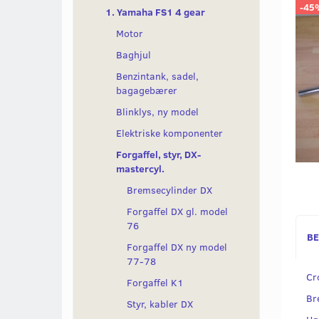
-45
1. Yamaha FS1 4 gear
Motor
Baghjul
Benzintank, sadel,
bagagebærer
Blinklys, ny model
Elektriske komponenter
Forgaffel, styr, DX-
mastercyl.
Bremsecylinder DX
Forgaffel DX gl. model
76
BE
Forgaffel DX ny model
77-78
Cr
Forgaffel K1
Br
Styr, kabler DX