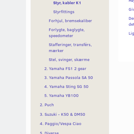
Hø
Styr, kabler K1
Gi
Styrfittings
De
Forhjul, bremsekaliber
det
Forlygte, baglygte,
Li
speedometer
Stafferinger, transférs,
mærker
Stel, svinger, skærme
2. Yamaha FS1 2 gear
3. Yamaha Passola SA 50
4. Yamaha Sting SG 50
5. Yamaha YB100
2. Puch
3. Suzuki - K50 & DM50
4. Paggio/Vespa Ciao
5. Diverse