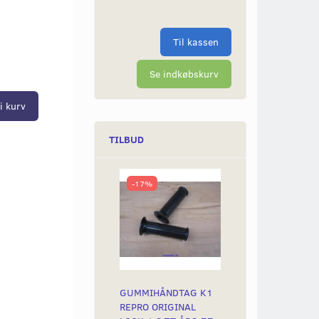
Til kassen
Se indkøbskurv
i kurv
TILBUD
-17%
GUMMIHÅNDTAG K1
REPRO ORIGINAL