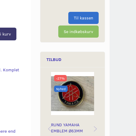
Til kassen
Se indkøbskurv
i kurv
TILBUD
l. Komplet
-27%
-50%
Nyhed
Nyhed
RUND YAMAHA
BAGLYGTEGLAS
EMBLEM Ø63MM
YAMAH STING &
 mere end