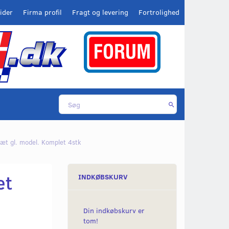
ider
Firma profil
Fragt og levering
Fortrolighed
sæt gl. model. Komplet 4stk
et
INDKØBSKURV
Din indkøbskurv er
tom!