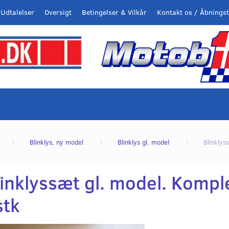
Udtalelser
Oversigt
Betingelser & Vilkår
Kontakt os / Åbningst
Blinklys, ny model
Blinklys gl. model
Blinklys
linklyssæt gl. model. Kompl
stk