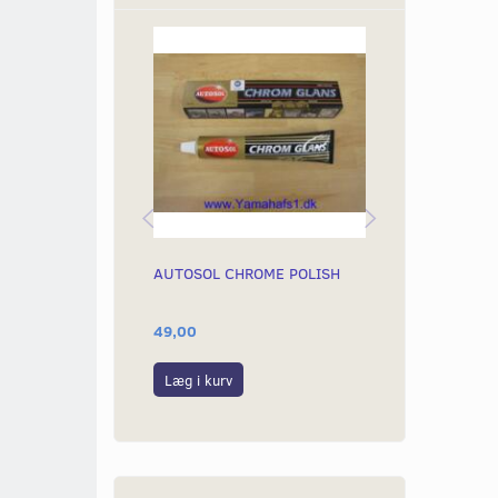
AUTOSOL CHROME POLISH
BLINKLYS PÆ
BA15S
49,00
19,00
Læg i kurv
Læg i kurv