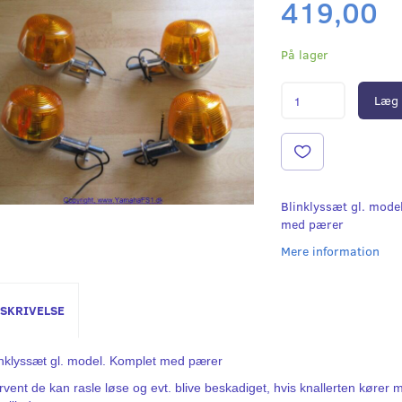
419,00
På lager
Læg 
Blinklyssæt gl. mode
med pærer
Mere information
SKRIVELSE
inklyssæt gl. model. Komplet med pærer
rvent de kan rasle løse og evt. blive beskadiget, hvis knallerten kører