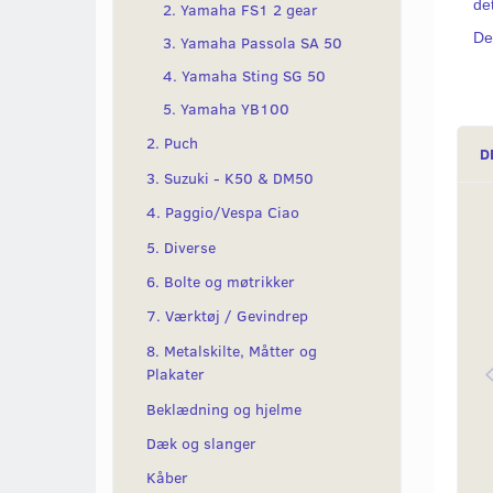
det
2. Yamaha FS1 2 gear
Det
3. Yamaha Passola SA 50
4. Yamaha Sting SG 50
5. Yamaha YB100
2. Puch
D
3. Suzuki - K50 & DM50
4. Paggio/Vespa Ciao
5. Diverse
6. Bolte og møtrikker
7. Værktøj / Gevindrep
8. Metalskilte, Måtter og
Plakater
Beklædning og hjelme
Dæk og slanger
Kåber