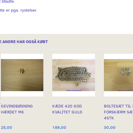
 tilladte.
te er pga. rystelser.
E ANDRE HAR OGSÅ KØBT
GEVINDBØSNING
KÆDE 420 GOD
BOLTESÆT TIL
HÆRDET M6
KVALITET GULD
FORSKÆRM SÆ
4STK
25,00
189,00
30,00