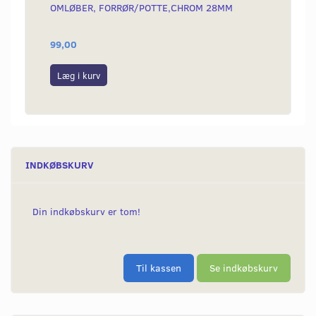
OMLØBER, FORRØR/POTTE,CHROM 28MM
BOLTE
99,00
30,00
Læg i kurv
Se p
INDKØBSKURV
Din indkøbskurv er tom!
Til kassen
Se indkøbskurv