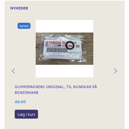
NYHEDER
Nyhed
GUMMIPAKNING ORIGINAL, TIL BUNDKAR PÅ
BE
BENZINHANE
49,00
49
Læg i kurv
S