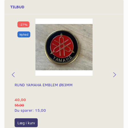
TILBUD
-27%
Nyhed
RUND YAMAHA EMBLEM Ø63MM
BA
40,00
25
55,00
50,
Du sparer:
15,00
Du
Læg i kurv
L