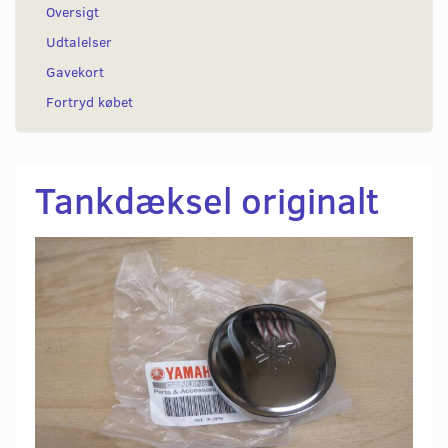
Oversigt
Udtalelser
Gavekort
Fortryd købet
Tankdæksel originalt