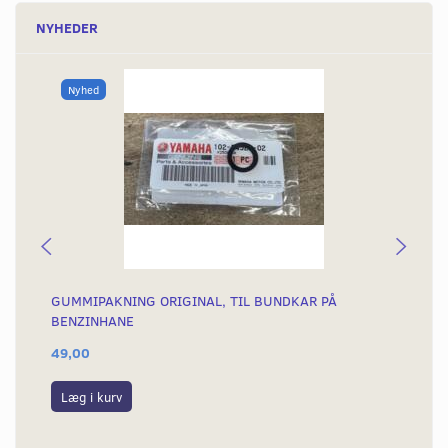
NYHEDER
Nyhed
GUMMIPAKNING ORIGINAL, TIL BUNDKAR PÅ
BE
BENZINHANE
49,00
49
Læg i kurv
S