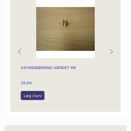
Popu
GEVINDBØSNING HÆRDET M6
SODS
25,00
39,00
Læg i kurv
Læg i