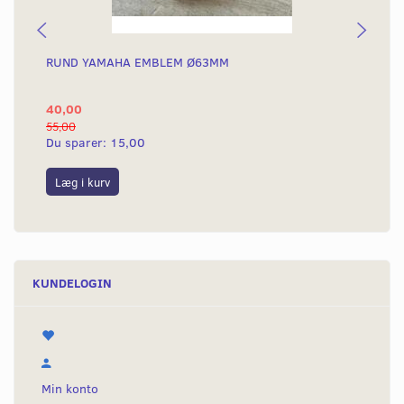
RUND YAMAHA EMBLEM Ø63MM
BA
40,00
25
55,00
50,
Du sparer:
15,00
Du
Læg i kurv
L
KUNDELOGIN
Min konto