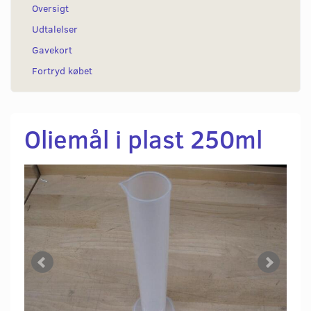
Oversigt
Udtalelser
Gavekort
Fortryd købet
Oliemål i plast 250ml