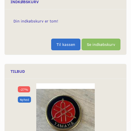
INDKØBSKURV
Din indkøbskurv er tom!
Til kassen
Se indkøbskurv
TILBUD
-27%
Nyhed