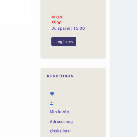
YAMAHA 2G
40,00
25,00
55,00
50,00
Du sparer:
15,00
Du sparer:
25,0
Læg i kurv
Læg i kurv
KUNDELOGIN
Min konto
Adressebog
Ønskeliste