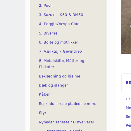
2. Puch
3. Suzuki - K50 & DM50
4. Paggio/Vespa Ciao
5. Diverse
6. Bolte og møtrikker
7. Værktøj / Gevindrep
8. Metalskilte, Måtter og
Plakater
Beklædning og hjelme
BE
Dæk og slanger
Kåber
Gr
Reproducerede pladedele m.m.
Me
Styr
Sø
Nyheder seneste 10 nye varer
Per