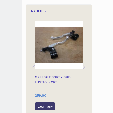
NYHEDER
GREBSÆT SORT - SØLV
GAS CAM 46M
LUSITO, KORT
HÅNDTAG DO
4TAKT
259,00
399,00
Læg i kurv
Læg i kurv