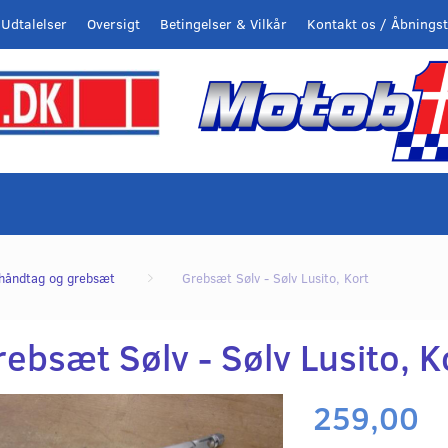
Udtalelser
Oversigt
Betingelser & Vilkår
Kontakt os / Åbningst
håndtag og grebsæt
Grebsæt Sølv - Sølv Lusito, Kort
ebsæt Sølv - Sølv Lusito, K
259,00