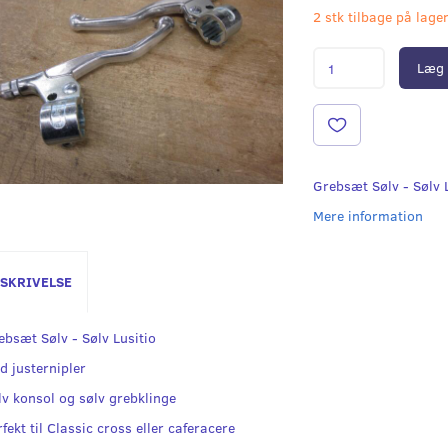
2 stk tilbage på lage
Læg 
Grebsæt Sølv - Sølv 
Mere information
SKRIVELSE
ebsæt Sølv - Sølv Lusitio
d justernipler
lv konsol og sølv grebklinge
fekt til Classic cross eller caferacere