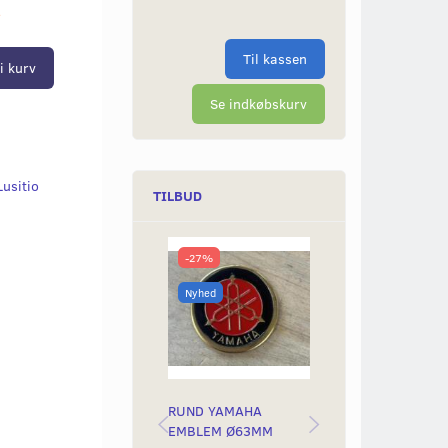
r
Til kassen
i kurv
Se indkøbskurv
Lusitio
TILBUD
-27%
-50%
Nyhed
Nyhed
RUND YAMAHA
BAGLYGTEGLAS
EMBLEM Ø63MM
YAMAH STING &