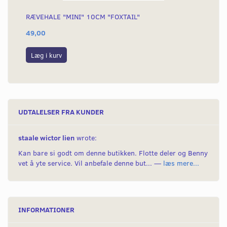
RÆVEHALE "MINI" 10CM "FOXTAIL"
KÆ
49,00
54
Læg i kurv
L
UDTALELSER FRA KUNDER
staale wictor lien
wrote:
Kan bare si godt om denne butikken. Flotte deler og Benny
vet å yte service. Vil anbefale denne but... —
læs mere...
INFORMATIONER