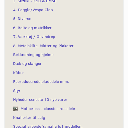
3. Suzuki - K50 & DM50
4. Paggio/Vespa Ciao
5. Diverse
6. Bolte og møtrikker
7. Værktøj / Gevindrep
8. Metalskilte, Måtter og Plakater
Beklædning og hjelme
Dæk og slanger
Kåber
Reproducerede pladedele m.m.
Styr
Nyheder seneste 10 nye varer
Motocross - classic crossdele
Knallerter til salg
Special arbejde Yamaha fs1 modellen.