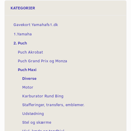
KATEGORIER
Gavekort Yamahafs1.dk
1.Yamaha
2. Puch
Puch Akrobat
Puch Grand Prix og Monza
Puch Maxi
Diverse
Motor
Karburator Rund Bing
Stafferinger, transfers, emblemer.
Udstødning
Stel og skærme
Hjul, kæde og tandhjul