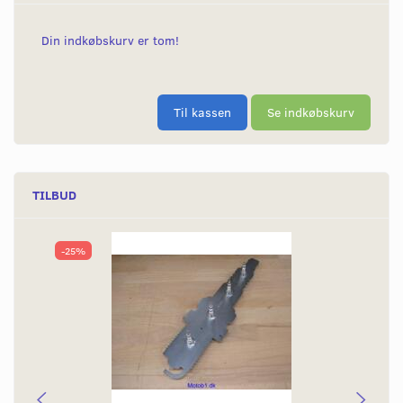
Din indkøbskurv er tom!
Til kassen
Se indkøbskurv
TILBUD
-25%