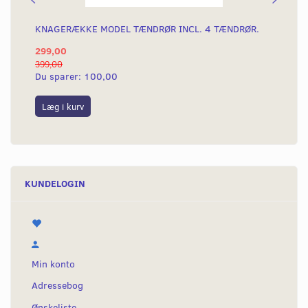
KNAGERÆKKE MODEL TÆNDRØR INCL. 4 TÆNDRØR.
VÆ
299,00
13
399,00
139
Du sparer:
100,00
Du
Læg i kurv
L
KUNDELOGIN
Min konto
Adressebog
Ønskeliste