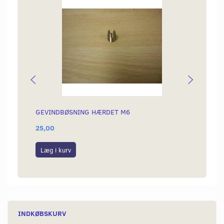
GEVINDBØSNING HÆRDET M6
KÆDE 
25,00
189,0
Læg i kurv
Læg i
INDKØBSKURV