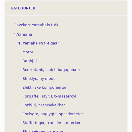
KATEGORIER
Gavekort Yamahafs1.dk
1.Yamaha
1. Yamaha FS1 4 gear
Motor
Baghjul
Benzintank, sadel, bagagebærer
Blinklys, ny model
Elektriske komponenter
Forgaffel, styr, DX-mastercyl.
Forhjul, bremsekaliber
Forlygte, baglygte, speedometer
Stafferinger, transférs, mærker
Stel, svinger, skærme