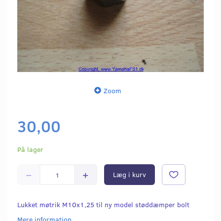
Zoom
30,00
På lager
Læg i kurv
Lukket møtrik M10x1,25 til ny model støddæmper bolt
Mere information