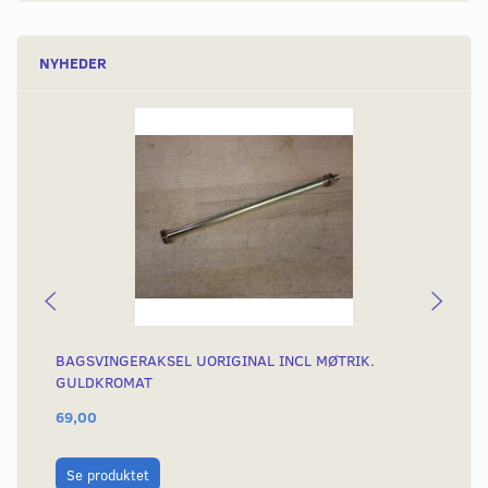
NYHEDER
BAGSVINGERAKSEL UORIGINAL INCL MØTRIK.
ST
GULDKROMAT
69,00
96
L
Se produktet