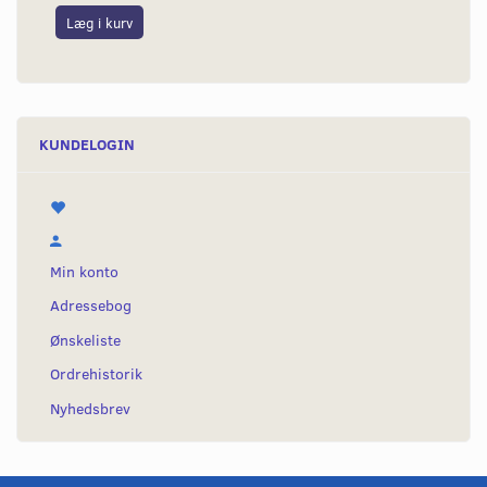
Læg i kurv
L
KUNDELOGIN
Min konto
Adressebog
Ønskeliste
Ordrehistorik
Nyhedsbrev