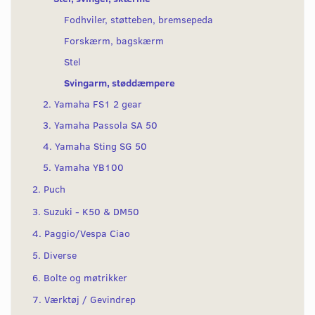
Fodhviler, støtteben, bremsepeda
Forskærm, bagskærm
Stel
Svingarm, støddæmpere
2. Yamaha FS1 2 gear
3. Yamaha Passola SA 50
4. Yamaha Sting SG 50
5. Yamaha YB100
2. Puch
3. Suzuki - K50 & DM50
4. Paggio/Vespa Ciao
5. Diverse
6. Bolte og møtrikker
7. Værktøj / Gevindrep