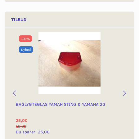
TILBUD
-50%
Nyhed
BAGLYGTEGLAS YAMAH STING & YAMAHA 2G
KO
KN
25,00
4.
50,00
4.8
Du sparer:
25,00
Du