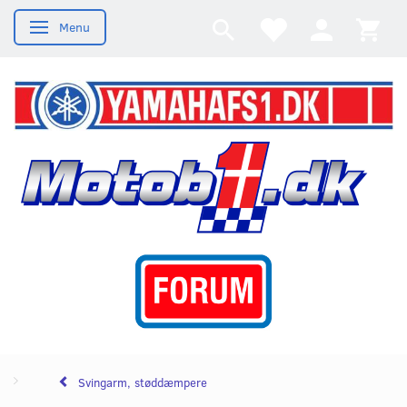
Menu
Skifte navigation
Svingarm, støddæmpere