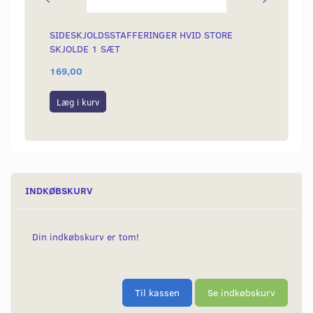
SIDESKJOLDSSTAFFERINGER HVID STORE
OMLØB
SKJOLDE 1 SÆT
169,00
99,00
Læg i kurv
Læg i
INDKØBSKURV
Din indkøbskurv er tom!
Til kassen
Se indkøbskurv