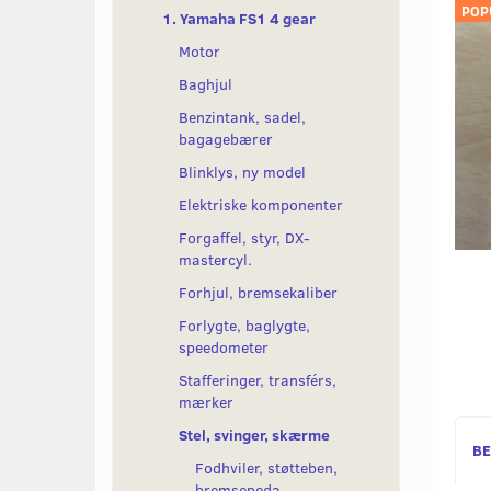
POP
1. Yamaha FS1 4 gear
Motor
Baghjul
Benzintank, sadel,
bagagebærer
Blinklys, ny model
Elektriske komponenter
Forgaffel, styr, DX-
mastercyl.
Forhjul, bremsekaliber
Forlygte, baglygte,
speedometer
Stafferinger, transférs,
mærker
Stel, svinger, skærme
BE
Fodhviler, støtteben,
bremsepeda