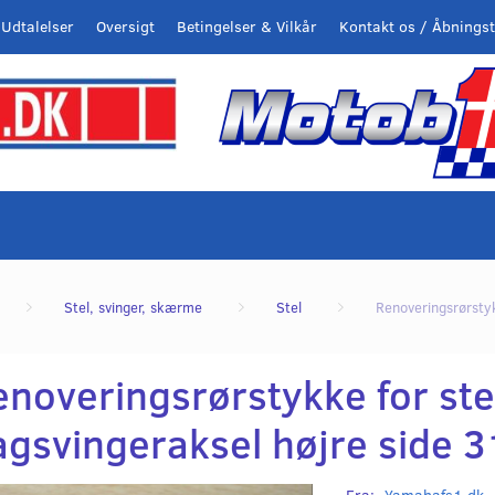
Udtalelser
Oversigt
Betingelser & Vilkår
Kontakt os / Åbningst
Stel, svinger, skærme
Stel
Renoveringsrørstyk
noveringsrørstykke for stel,
agsvingeraksel højre side
Fra:
Yamahafs1.dk