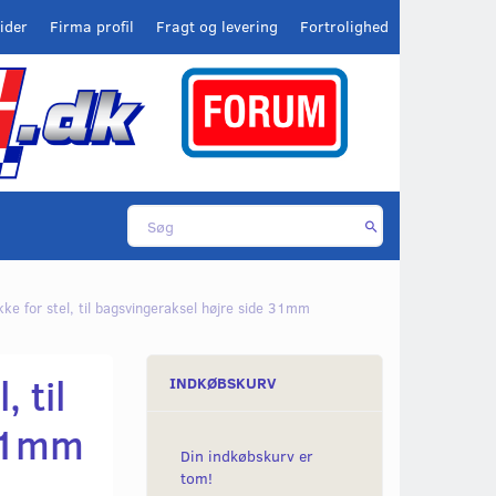
ider
Firma profil
Fragt og levering
Fortrolighed
ke for stel, til bagsvingeraksel højre side 31mm
 til
INDKØBSKURV
 31mm
Din indkøbskurv er
tom!