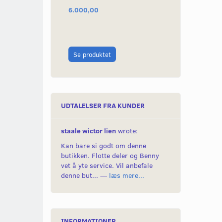
6.000,00
549,00
Læg i kurv
Se produktet
UDTALELSER FRA KUNDER
staale wictor lien
wrote:
Kan bare si godt om denne
butikken. Flotte deler og Benny
vet å yte service. Vil anbefale
denne but... —
læs mere...
INFORMATIONER