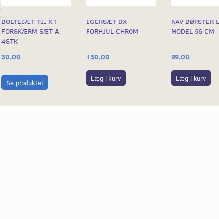
BOLTESÆT TIL K1
EGERSÆT DX
NAV BØRSTER 
FORSKÆRM SÆT A
FORHJUL CHROM
MODEL 56 CM
4STK
30,00
150,00
99,00
Læg i kurv
Læg i kurv
Se produktet