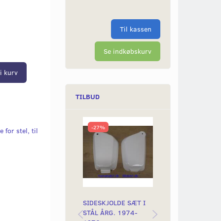
Til kassen
Se indkøbskurv
i kurv
TILBUD
-27%
-40%
for stel, til
SIDESKJOLDE SÆT I
GUMMIDÆMPER 
STÅL ÅRG. 1974-
STÅLSIDESKJOL