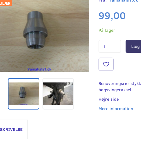
ULÆR
99,00
På lager
Læg 
Renoveringsrør stykke 
bagsvingeraksel.
Højre side
Mere information
SKRIVELSE