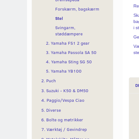
Re
Forskærm, bagskærm
Sk
Stel
ba
Svingarm,
i s
støddæmpere
Ge
2. Yamaha FS1 2 gear
Væ
3. Yamaha Passola SA 50
ste
4. Yamaha Sting SG 50
5. Yamaha YB100
2. Puch
D
3. Suzuki - K50 & DM50
4. Paggio/Vespa Ciao
5. Diverse
6. Bolte og møtrikker
7. Værktøj / Gevindrep