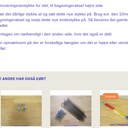
noveringsrørstykke for stel, til bagsvingeraksel højre side
ær det dårlige stykke af og sæt dette nye stykke på. Brug evt. den 10
gsvingeraksel og svejs dette nye endestykke på. Så bevares det gamle
tellet.
ntages om nødvendigt i den anden side, hvis det også er slidt.
r opmærksom på der er forskellige længder om det er højre eller venst
llet.
E ANDRE HAR OGSÅ KØBT
Populær