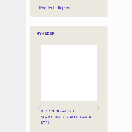
Knallertudlejning.
NYHEDER
BLÆSNING AF STEL,
KÆDELÅS MED
SPARTLING OG AUTOLAK AF
10MM
STEL