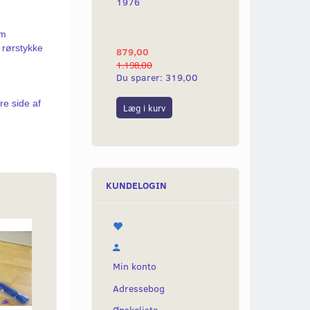
1976
AF 3 STK
mm
 rørstykke
879,00
36,00
1.198,00
60,00
Du sparer:
319,00
Du sparer:
24,0
re side af
Læg i kurv
Læg i kurv
KUNDELOGIN
Populær
Min konto
Adressebog
Ønskeliste