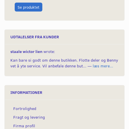
L
Se produktet
UDTALELSER FRA KUNDER
staale wictor lien
wrote:
Kan bare si godt om denne butikken. Flotte deler og Benny
vet å yte service. Vil anbefale denne but... —
læs mere...
INFORMATIONER
Fortrolighed
Fragt og levering
Firma profil