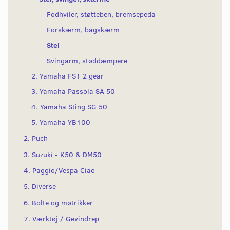
Fodhviler, støtteben, bremsepeda
Forskærm, bagskærm
Stel
Svingarm, støddæmpere
2. Yamaha FS1 2 gear
3. Yamaha Passola SA 50
4. Yamaha Sting SG 50
5. Yamaha YB100
2. Puch
3. Suzuki - K50 & DM50
4. Paggio/Vespa Ciao
5. Diverse
6. Bolte og møtrikker
7. Værktøj / Gevindrep