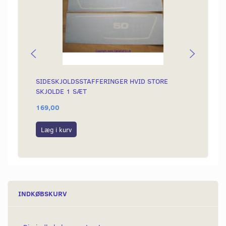
SIDESKJOLDSSTAFFERINGER HVID STORE
KÆDE 
SKJOLDE 1 SÆT
169,00
189,0
Læg i kurv
Læg i
INDKØBSKURV