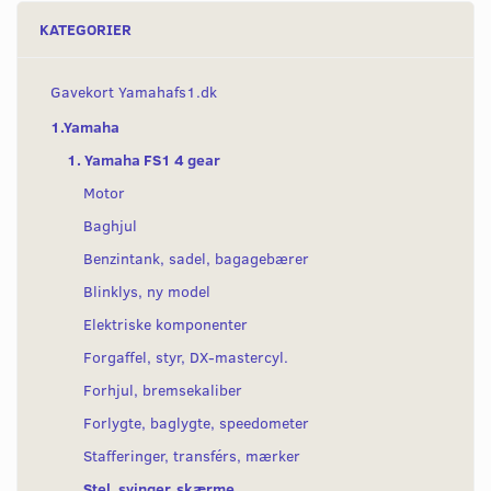
KATEGORIER
Gavekort Yamahafs1.dk
1.Yamaha
1. Yamaha FS1 4 gear
Motor
Baghjul
Benzintank, sadel, bagagebærer
Blinklys, ny model
Elektriske komponenter
Forgaffel, styr, DX-mastercyl.
Forhjul, bremsekaliber
Forlygte, baglygte, speedometer
Stafferinger, transférs, mærker
Stel, svinger, skærme