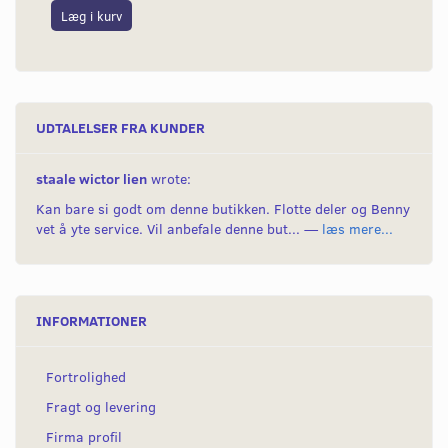
Læg i kurv
L
UDTALELSER FRA KUNDER
staale wictor lien
wrote:
Kan bare si godt om denne butikken. Flotte deler og Benny
vet å yte service. Vil anbefale denne but... —
læs mere...
INFORMATIONER
Fortrolighed
Fragt og levering
Firma profil