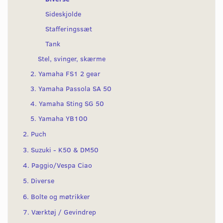
Sideskjolde
Stafferingssæt
Tank
Stel, svinger, skærme
2. Yamaha FS1 2 gear
3. Yamaha Passola SA 50
4. Yamaha Sting SG 50
5. Yamaha YB100
2. Puch
3. Suzuki - K50 & DM50
4. Paggio/Vespa Ciao
5. Diverse
6. Bolte og møtrikker
7. Værktøj / Gevindrep