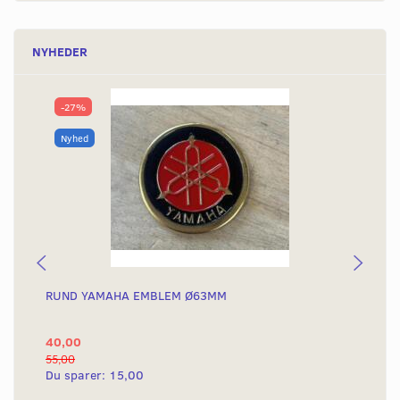
NYHEDER
-27%
Nyhed
RUND YAMAHA EMBLEM Ø63MM
ST
78
40,00
32
55,00
Du sparer:
15,00