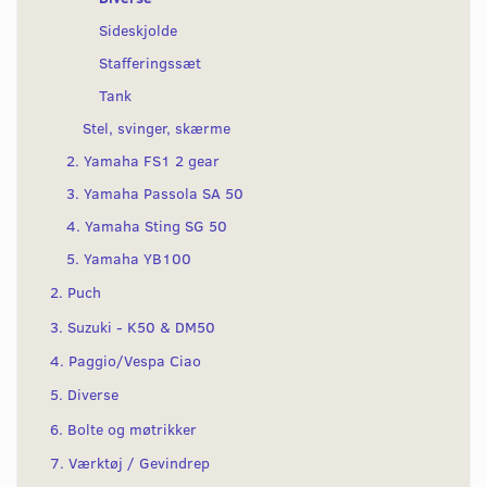
Sideskjolde
Stafferingssæt
Tank
Stel, svinger, skærme
2. Yamaha FS1 2 gear
3. Yamaha Passola SA 50
4. Yamaha Sting SG 50
5. Yamaha YB100
2. Puch
3. Suzuki - K50 & DM50
4. Paggio/Vespa Ciao
5. Diverse
6. Bolte og møtrikker
7. Værktøj / Gevindrep