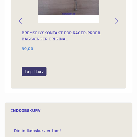
BREMSELYSKONTAKT FOR RACER-PROFIL
SIKRI
BAGSVINGER ORIGINAL
99,00
20,00
Læg i kurv
Læg i
INDKØBSKURV
Din indkøbskurv er tom!