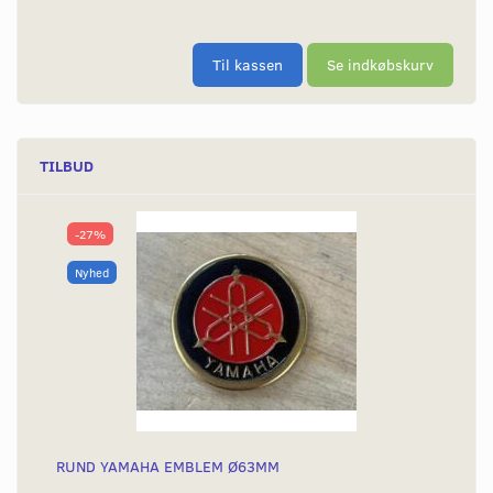
Til kassen
Se indkøbskurv
TILBUD
-27%
Nyhed
RUND YAMAHA EMBLEM Ø63MM