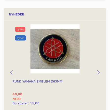
NYHEDER
-27%
Nyhed
RUND YAMAHA EMBLEM Ø63MM
ST
78
40,00
32
55,00
Du sparer:
15,00