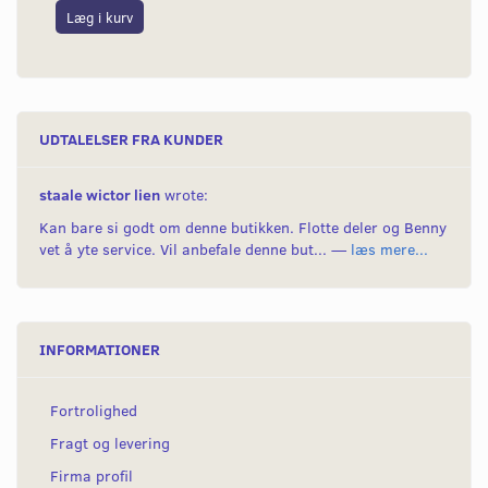
Læg i kurv
L
UDTALELSER FRA KUNDER
staale wictor lien
wrote:
Kan bare si godt om denne butikken. Flotte deler og Benny
vet å yte service. Vil anbefale denne but... —
læs mere...
INFORMATIONER
Fortrolighed
Fragt og levering
Firma profil