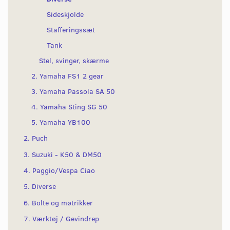
Sideskjolde
Stafferingssæt
Tank
Stel, svinger, skærme
2. Yamaha FS1 2 gear
3. Yamaha Passola SA 50
4. Yamaha Sting SG 50
5. Yamaha YB100
2. Puch
3. Suzuki - K50 & DM50
4. Paggio/Vespa Ciao
5. Diverse
6. Bolte og møtrikker
7. Værktøj / Gevindrep