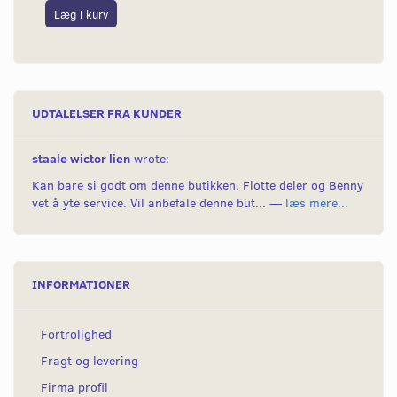
Læg i kurv
L
UDTALELSER FRA KUNDER
staale wictor lien
wrote:
Kan bare si godt om denne butikken. Flotte deler og Benny
vet å yte service. Vil anbefale denne but... —
læs mere...
INFORMATIONER
Fortrolighed
Fragt og levering
Firma profil