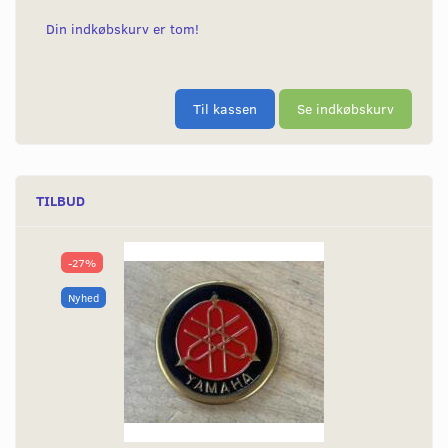
Din indkøbskurv er tom!
Til kassen
Se indkøbskurv
TILBUD
-27%
Nyhed