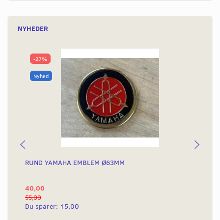
NYHEDER
-27%
Nyhed
RUND YAMAHA EMBLEM Ø63MM
ST
78
40,00
32
55,00
Du sparer:
15,00