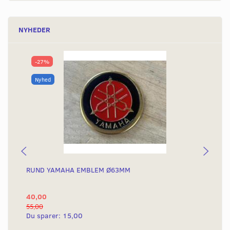
NYHEDER
-27%
Nyhed
RUND YAMAHA EMBLEM Ø63MM
ST
78
40,00
32
55,00
Du sparer:
15,00