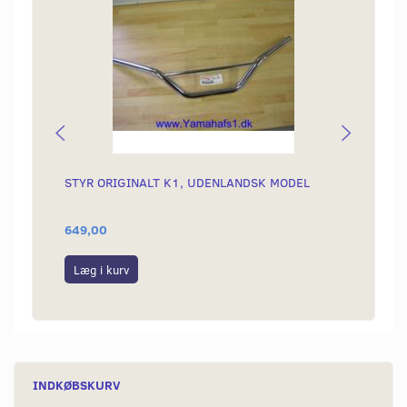
STYR ORIGINALT K1, UDENLANDSK MODEL
GUMMI
SÆT Å
649,00
170,0
Læg i kurv
Læg i
INDKØBSKURV