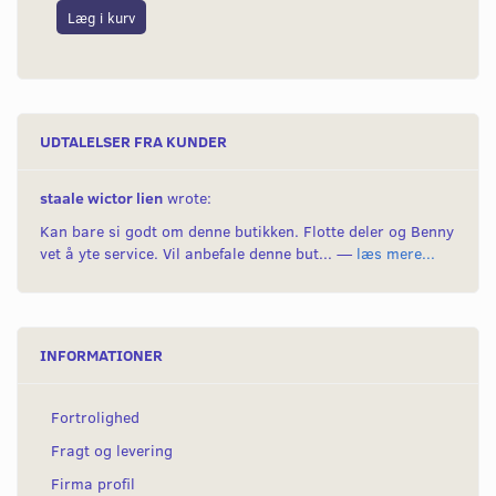
Læg i kurv
L
UDTALELSER FRA KUNDER
staale wictor lien
wrote:
Kan bare si godt om denne butikken. Flotte deler og Benny
vet å yte service. Vil anbefale denne but... —
læs mere...
INFORMATIONER
Fortrolighed
Fragt og levering
Firma profil