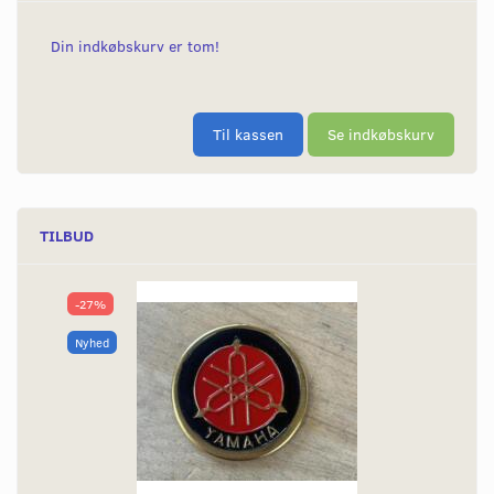
Din indkøbskurv er tom!
Til kassen
Se indkøbskurv
TILBUD
-27%
Nyhed