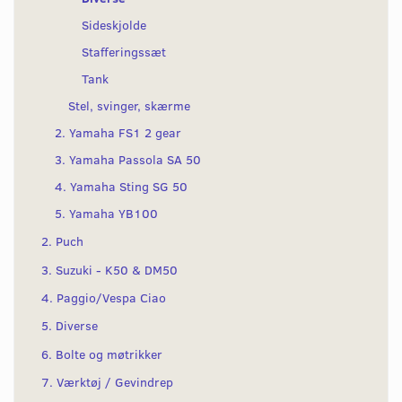
Sideskjolde
Stafferingssæt
Tank
Stel, svinger, skærme
2. Yamaha FS1 2 gear
3. Yamaha Passola SA 50
4. Yamaha Sting SG 50
5. Yamaha YB100
2. Puch
3. Suzuki - K50 & DM50
4. Paggio/Vespa Ciao
5. Diverse
6. Bolte og møtrikker
7. Værktøj / Gevindrep