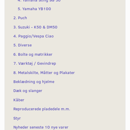
5. Yamaha YB100
2. Puch
3. Suzuki - K50 & DM50
4. Paggio/Vespa Ciao
5. Diverse
6. Bolte og møtrikker
7. Værktøj / Gevindrep
8. Metalskilte, Måtter og Plakater
Beklædning og hjelme
Dæk og slanger
Kåber
Reproducerede pladedele m.m.
Styr
Nyheder seneste 10 nye varer