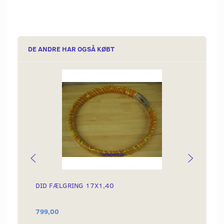
DE ANDRE HAR OGSÅ KØBT
DID FÆLGRING 17X1,40
CLIPS
799,00
15,00