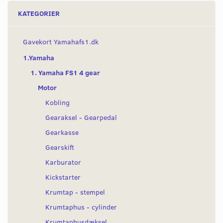
KATEGORIER
Gavekort Yamahafs1.dk
1.Yamaha
1. Yamaha FS1 4 gear
Motor
Kobling
Gearaksel - Gearpedal
Gearkasse
Gearskift
Karburator
Kickstarter
Krumtap - stempel
Krumtaphus - cylinder
Krumtaphusdæksel