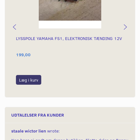
LYSSPOLE YAMAHA FS1, ELEKTRONISK TÆNDING 12V
PI
199,00
99
Læg i kurv
L
UDTALELSER FRA KUNDER
staale wictor lien
wrote: