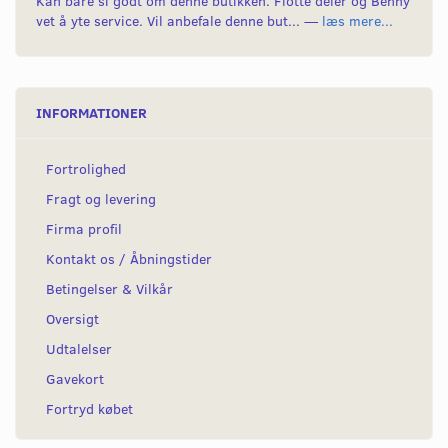
Kan bare si godt om denne butikken. Flotte deler og Benny
vet å yte service. Vil anbefale denne but... —
læs mere...
INFORMATIONER
Fortrolighed
Fragt og levering
Firma profil
Kontakt os / Åbningstider
Betingelser & Vilkår
Oversigt
Udtalelser
Gavekort
Fortryd købet