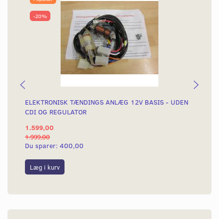
-20%
ELEKTRONISK TÆNDINGS ANLÆG 12V BASIS - UDEN
EL
CDI OG REGULATOR
1.599,00
1.
1.999,00
2.3
Du sparer:
400,00
Du
Læg i kurv
L