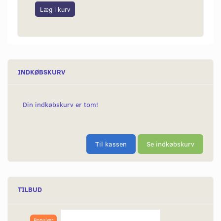
Læg i kurv
Læg i
INDKØBSKURV
Din indkøbskurv er tom!
Til kassen
Se indkøbskurv
TILBUD
Populær