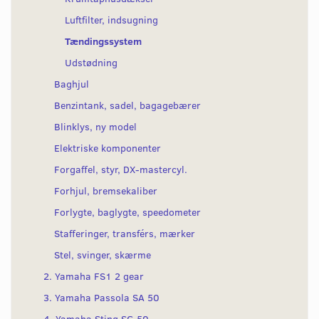
Luftfilter, indsugning
Tændingssystem
Udstødning
Baghjul
Benzintank, sadel, bagagebærer
Blinklys, ny model
Elektriske komponenter
Forgaffel, styr, DX-mastercyl.
Forhjul, bremsekaliber
Forlygte, baglygte, speedometer
Stafferinger, transférs, mærker
Stel, svinger, skærme
2. Yamaha FS1 2 gear
3. Yamaha Passola SA 50
4. Yamaha Sting SG 50