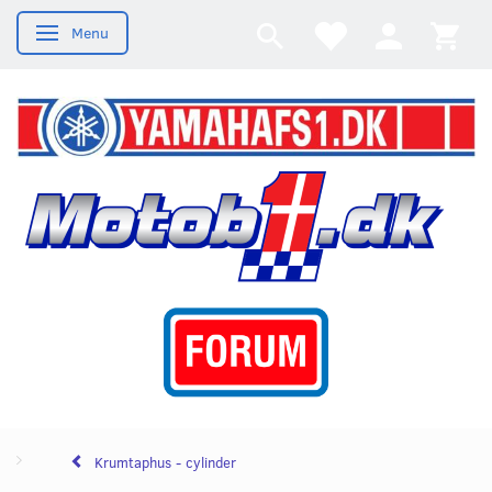
Menu
Skifte navigation
Krumtaphus - cylinder