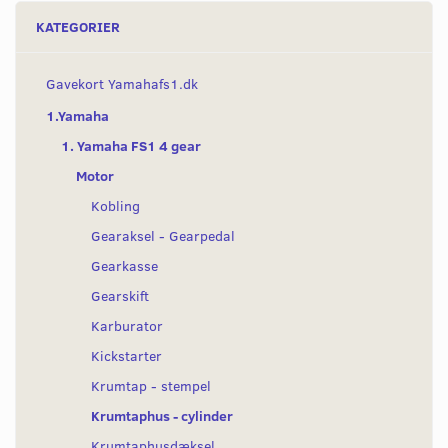
KATEGORIER
Gavekort Yamahafs1.dk
1.Yamaha
1. Yamaha FS1 4 gear
Motor
Kobling
Gearaksel - Gearpedal
Gearkasse
Gearskift
Karburator
Kickstarter
Krumtap - stempel
Krumtaphus - cylinder
Krumtaphusdæksel