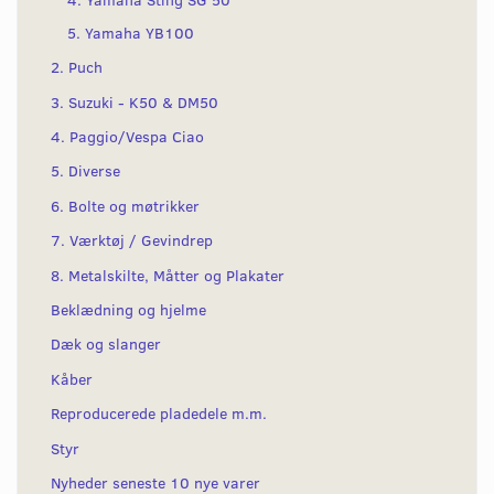
5. Yamaha YB100
2. Puch
3. Suzuki - K50 & DM50
4. Paggio/Vespa Ciao
5. Diverse
6. Bolte og møtrikker
7. Værktøj / Gevindrep
8. Metalskilte, Måtter og Plakater
Beklædning og hjelme
Dæk og slanger
Kåber
Reproducerede pladedele m.m.
Styr
Nyheder seneste 10 nye varer