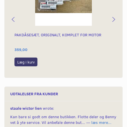
PAKDÅSESÆT, ORIGINALT, KOMPLET FOR MOTOR
SK
TÆ
359,00
16
Læg i kurv
L
UDTALELSER FRA KUNDER
staale wictor lien
wrote:
Kan bare si godt om denne butikken. Flotte deler og Benny
vet å yte service. Vil anbefale denne but... —
læs mere...