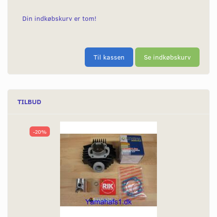
Din indkøbskurv er tom!
Til kassen
Se indkøbskurv
TILBUD
-20%