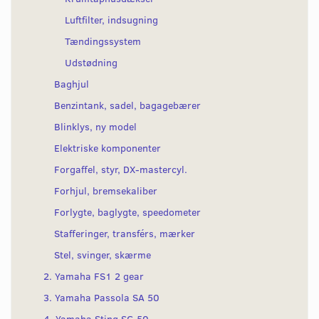
Luftfilter, indsugning
Tændingssystem
Udstødning
Baghjul
Benzintank, sadel, bagagebærer
Blinklys, ny model
Elektriske komponenter
Forgaffel, styr, DX-mastercyl.
Forhjul, bremsekaliber
Forlygte, baglygte, speedometer
Stafferinger, transférs, mærker
Stel, svinger, skærme
2. Yamaha FS1 2 gear
3. Yamaha Passola SA 50
4. Yamaha Sting SG 50