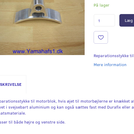
På lager
Læg 
Reparationsstykke ti
Mere information
SKRIVELSE
parationsstykke til motorblok, hvis øjet til motorbøjlerne er knækket a
vet i svejsebart aluminium og kan også sættes fast med Durafix eller 
lsatsmateriale.
sser til både højre og venstre side.