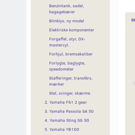
Benzintank, sadel,
bagagebærer
D
Blinklys, ny model
Elektriske komponenter
Forgaffel, styr, DX-
mastercyl.
Forhjul, bremsekaliber
Forlygte, baglygte,
speedometer
Stafferinger, transférs,
mærker
Stel, svinger, skærme
2. Yamaha FS1 2 gear
3. Yamaha Passola SA 50
4. Yamaha Sting SG 50
5. Yamaha YB100