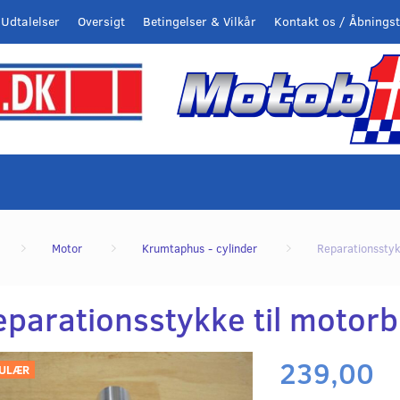
Udtalelser
Oversigt
Betingelser & Vilkår
Kontakt os / Åbningst
Motor
Krumtaphus - cylinder
Reparationsstyk
eparationsstykke til motorb
239,00
ULÆR