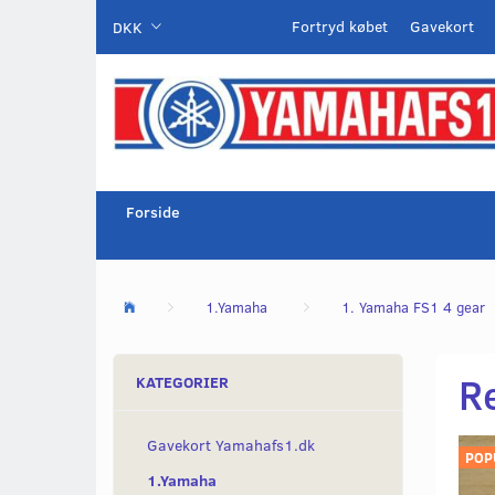
Fortryd købet
Gavekort
DKK
Forside
1.Yamaha
1. Yamaha FS1 4 gear
R
KATEGORIER
Gavekort Yamahafs1.dk
POP
1.Yamaha