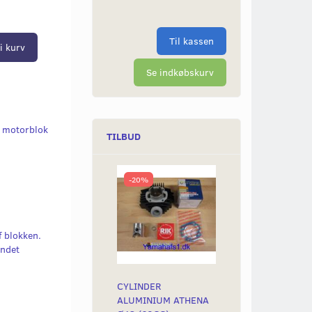
Til kassen
i kurv
Se indkøbskurv
l motorblok
TILBUD
-20%
f blokken.
andet
CYLINDER
ALUMINIUM ATHENA