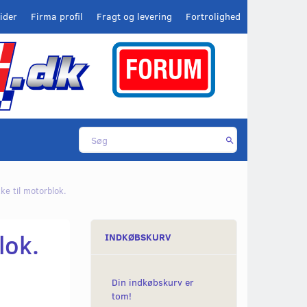
ider
Firma profil
Fragt og levering
Fortrolighed
ke til motorblok.
lok.
INDKØBSKURV
Din indkøbskurv er
tom!