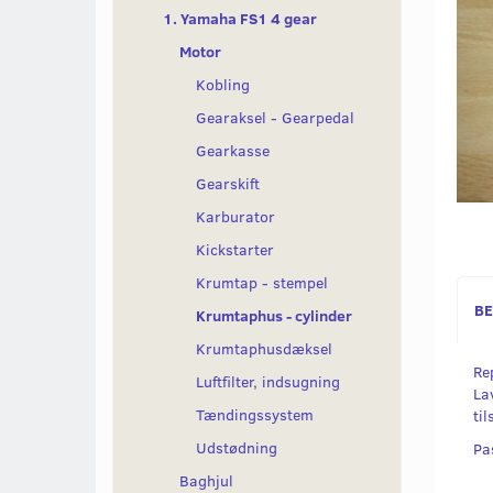
1. Yamaha FS1 4 gear
Motor
Kobling
Gearaksel - Gearpedal
Gearkasse
Gearskift
Karburator
Kickstarter
Krumtap - stempel
BE
Krumtaphus - cylinder
Krumtaphusdæksel
Re
Luftfilter, indsugning
La
Tændingssystem
ti
Udstødning
Pa
Baghjul