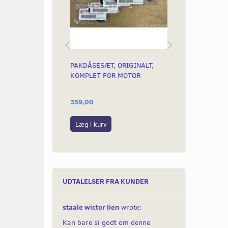
PAKDÅSESÆT, ORIGINALT,
SKRUESÆT ST
KOMPLET FOR MOTOR
10MM PHILLI
TÆNDINGSDÆ
359,00
16,00
Læg i kurv
Læg i kurv
UDTALELSER FRA KUNDER
staale wictor lien
wrote:
Kan bare si godt om denne