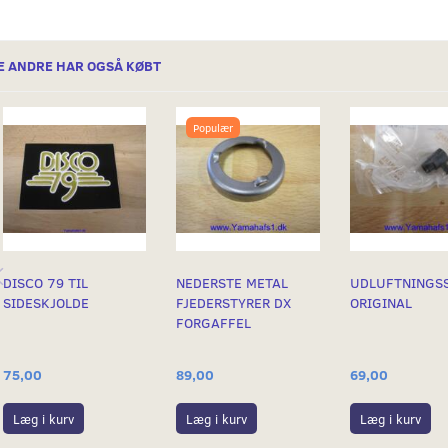
E ANDRE HAR OGSÅ KØBT
Populær
DISCO 79 TIL
NEDERSTE METAL
UDLUFTNINGS
SIDESKJOLDE
FJEDERSTYRER DX
ORIGINAL
FORGAFFEL
75,00
89,00
69,00
Læg i kurv
Læg i kurv
Læg i kurv