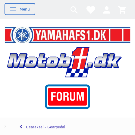
Menu
Skifte navigation
Gearaksel - Gearpedal