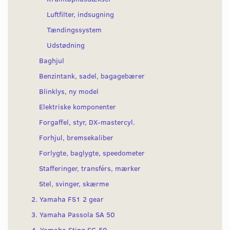
Luftfilter, indsugning
Tændingssystem
Udstødning
Baghjul
Benzintank, sadel, bagagebærer
Blinklys, ny model
Elektriske komponenter
Forgaffel, styr, DX-mastercyl.
Forhjul, bremsekaliber
Forlygte, baglygte, speedometer
Stafferinger, transférs, mærker
Stel, svinger, skærme
2. Yamaha FS1 2 gear
3. Yamaha Passola SA 50
4. Yamaha Sting SG 50