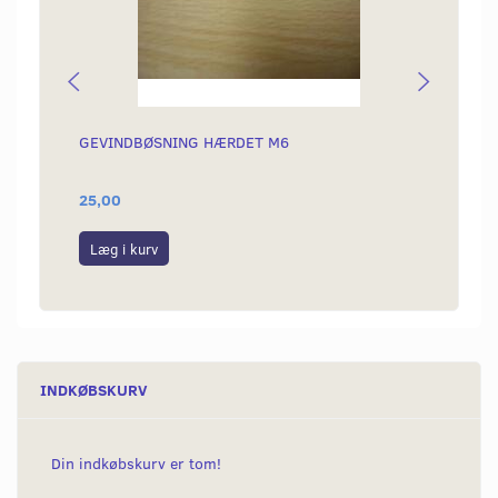
GEVINDBØSNING HÆRDET M6
BOLTE
25,00
30,00
Læg i kurv
Se p
INDKØBSKURV
Din indkøbskurv er tom!