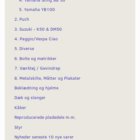
5. Yamaha YB100
2. Puch
3. Suzuki - K50 & DM50
4. Paggio/Vespa Ciao
5. Diverse
6. Bolte og møtrikker
7. Værktøj / Gevindrep
8. Metalskilte, Måtter og Plakater
Beklædning og hjelme
Dæk og slanger
Kåber
Reproducerede pladedele m.m.
Styr
Nyheder seneste 10 nye varer