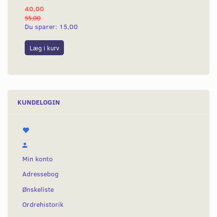
40,00
25
55,00
50,
Du sparer:
15,00
Du
Læg i kurv
L
KUNDELOGIN
Min konto
Adressebog
Ønskeliste
Ordrehistorik