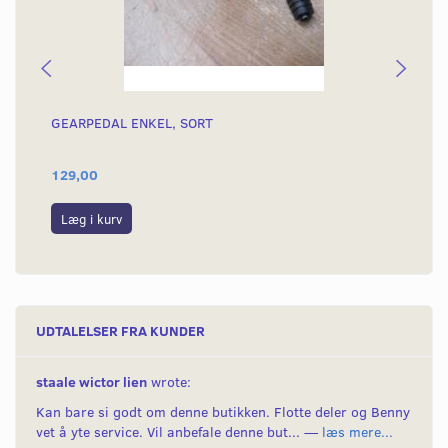
GEARPEDAL ENKEL, SORT
BO
129,00
55
Læg i kurv
L
UDTALELSER FRA KUNDER
staale wictor lien
wrote:
Kan bare si godt om denne butikken. Flotte deler og Benny
vet å yte service. Vil anbefale denne but... —
læs mere...