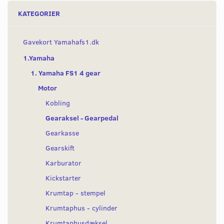
KATEGORIER
Gavekort Yamahafs1.dk
1.Yamaha
1. Yamaha FS1 4 gear
Motor
Kobling
Gearaksel - Gearpedal
Gearkasse
Gearskift
Karburator
Kickstarter
Krumtap - stempel
Krumtaphus - cylinder
Krumtaphusdæksel