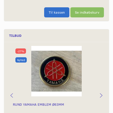
Til kassen
Se indkøbskurv
TILBUD
-27%
Nyhed
RUND YAMAHA EMBLEM Ø63MM
BA