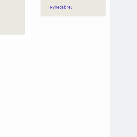
199,00
79,
279,00
Nyhedsbrev
Læg i kurv
Læ
Læg i kurv