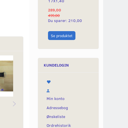
17X1,40
17X1,20
289,00
289,00
499,00
499,00
Du sparer:
210,00
Du sparer:
210,
Læg i kurv
Se produktet
KUNDELOGIN
Min konto
EGERSÆT CHROM
BAGTANDHJUL NY
FO
Adressebog
BAGHJUL.
MODEL 77-79, 43T
NY
Ønskeliste
ELFORZINKET.
NYPRODUKTION
Ordrehistorik