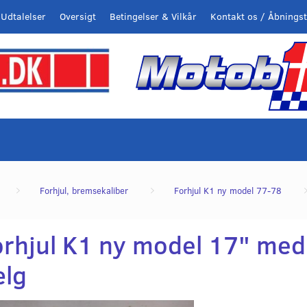
Udtalelser
Oversigt
Betingelser & Vilkår
Kontakt os / Åbningst
Forhjul, bremsekaliber
Forhjul K1 ny model 77-78
orhjul K1 ny model 17" med
ælg