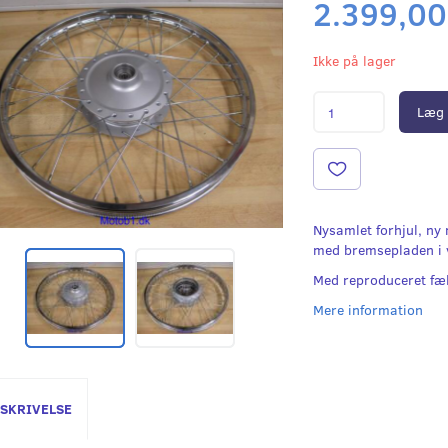
2.399,00
Ikke på lager
Læg 
Nysamlet forhjul, ny
med bremsepladen i v
Med reproduceret fæ
Mere information
SKRIVELSE