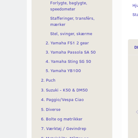
Forlygte, baglygte,
Hj
speedometer
St
Stafferinger, transférs,
mærker
Stel, svinger, skærme
2. Yamaha FS1 2 gear
D
3. Yamaha Passola SA 50
4. Yamaha Sting SG 50
5. Yamaha YB100
2. Puch
3. Suzuki - K50 & DM50
4. Paggio/Vespa Ciao
5. Diverse
6. Bolte og møtrikker
7. Værktøj / Gevindrep