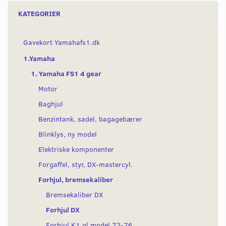
KATEGORIER
Gavekort Yamahafs1.dk
1.Yamaha
1. Yamaha FS1 4 gear
Motor
Baghjul
Benzintank, sadel, bagagebærer
Blinklys, ny model
Elektriske komponenter
Forgaffel, styr, DX-mastercyl.
Forhjul, bremsekaliber
Bremsekaliber DX
Forhjul DX
Forhjul K1 gl model 72-76