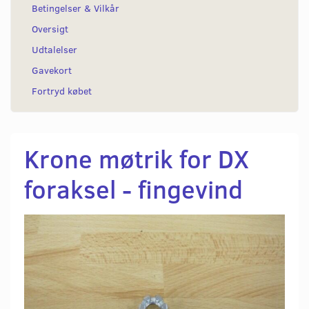
Betingelser & Vilkår
Oversigt
Udtalelser
Gavekort
Fortryd købet
Krone møtrik for DX
foraksel - fingevind