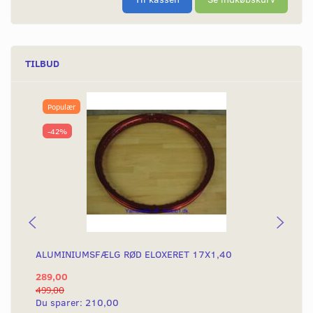
TILBUD
Populær
-42%
ALUMINIUMSFÆLG RØD ELOXERET 17X1,40
AL
289,00
28
499,00
499
Du sparer:
210,00
Du