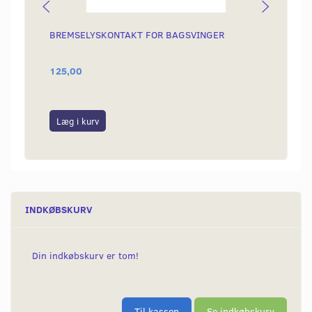
BREMSELYSKONTAKT FOR BAGSVINGER
GUMMI
125,00
45,00
Læg i kurv
Læg i
INDKØBSKURV
Din indkøbskurv er tom!
Til kassen
Se indkøbskurv