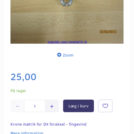
Zoom
25,00
På lager
Læg i kurv
Krone møtrik for DX foraksel - fingevind
Mere information