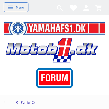
Menu
Skifte navigation
Forhjul DX