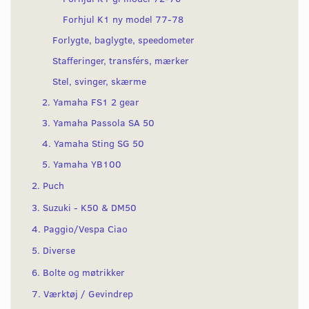
Forhjul K1 ny model 77-78
Forlygte, baglygte, speedometer
Stafferinger, transférs, mærker
Stel, svinger, skærme
2. Yamaha FS1 2 gear
3. Yamaha Passola SA 50
4. Yamaha Sting SG 50
5. Yamaha YB100
2. Puch
3. Suzuki - K50 & DM50
4. Paggio/Vespa Ciao
5. Diverse
6. Bolte og møtrikker
7. Værktøj / Gevindrep