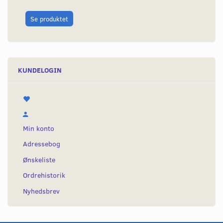
L
Se produktet
KUNDELOGIN
Min konto
Adressebog
Ønskeliste
Ordrehistorik
Nyhedsbrev