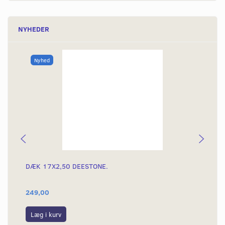
NYHEDER
Nyhed
DÆK 17X2,50 DEESTONE.
DÆ
249,00
39
Læg i kurv
L