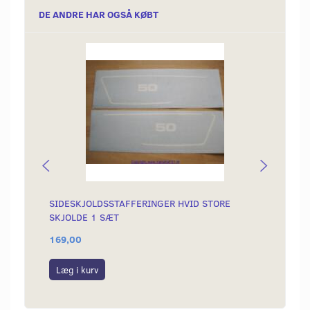
DE ANDRE HAR OGSÅ KØBT
SIDESKJOLDSSTAFFERINGER HVID STORE
OMLØB
SKJOLDE 1 SÆT
169,00
99,00
Læg i kurv
Læg i