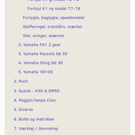
Forhjul K1 ny model 77-78
Forlygte, baglygte, speedometer
Stafferinger, transférs, mærker
Stel, svinger, skærme
2. Yamaha FS1 2 gear
3. Yamaha Passola SA 50
4. Yamaha Sting SG 50
5. Yamaha YB100
2. Puch
3. Suzuki - K50 & DM50
4. Paggio/Vespa Ciao
5. Diverse
6. Bolte og møtrikker
7. Værktøj / Gevindrep