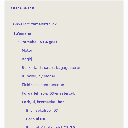
KATEGORIER
Gavekort Yamahafs1.dk
1.Yamaha
1. Yamaha FS1 4 gear
Motor
Baghjul
Benzintank, sadel, bagagebærer
Blinklys, ny model
Elektriske komponenter
Forgaffel, styr, DX-mastercyl.
Forhjul, bremsekaliber
Bremsekaliber DX
Forhjul DX
Forhjul K1 gl model 72-76