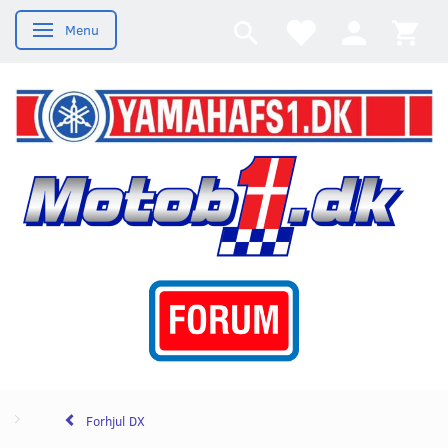
Menu
Skifte navigation
Forhjul DX