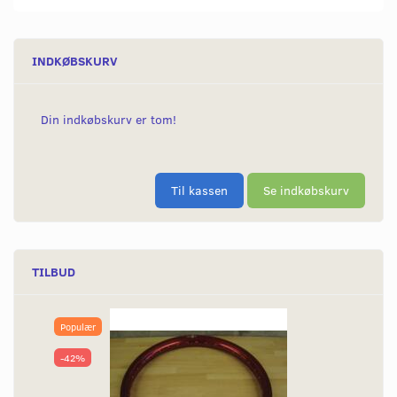
INDKØBSKURV
Din indkøbskurv er tom!
Til kassen
Se indkøbskurv
TILBUD
Populær
-42%