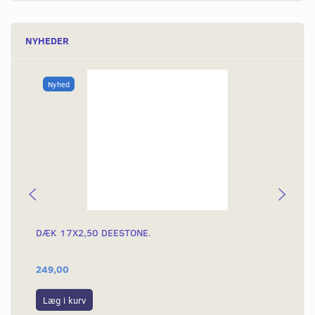
NYHEDER
Nyhed
DÆK 17X2,50 DEESTONE.
DÆ
249,00
39
Læg i kurv
L