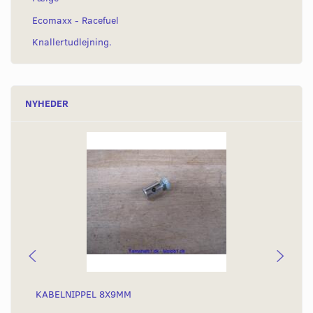
Ecomaxx - Racefuel
Knallertudlejning.
NYHEDER
KABELNIPPEL 8X9MM
GA