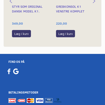
STYR SOM ORIGINAL
GREBKONSOL K1
GR
DANSK MODEL K1.
VENSTRE KOMPLET
KO
349,00
220,00
22
Læg i kurv
Læg i kurv
L
FIND OS PÅ
BETALINGSMETODER