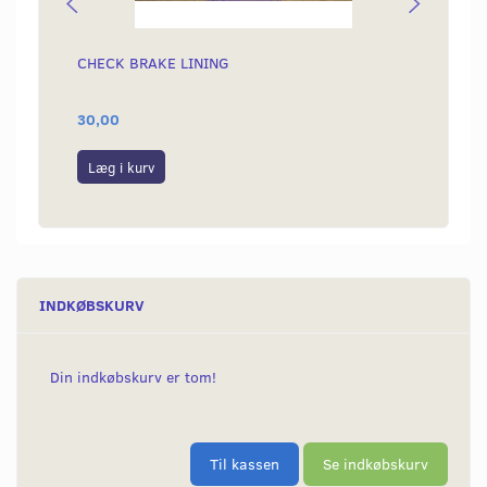
CHECK BRAKE LINING
KÆDE 
30,00
189,0
Læg i kurv
Læg i
INDKØBSKURV
Din indkøbskurv er tom!
Til kassen
Se indkøbskurv