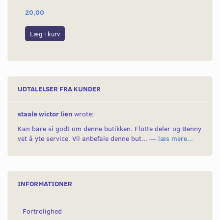
20,00
20
Læg i kurv
L
UDTALELSER FRA KUNDER
staale wictor lien
wrote:
Kan bare si godt om denne butikken. Flotte deler og Benny
vet å yte service. Vil anbefale denne but... —
læs mere...
INFORMATIONER
Fortrolighed