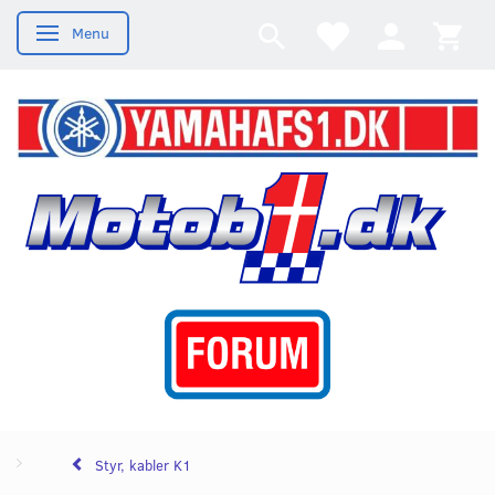
Menu
Skifte navigation
Styr, kabler K1