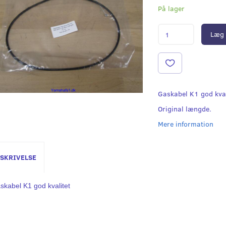
På lager
Læg 
Gaskabel K1 god kval
Original længde.
Mere information
SKRIVELSE
skabel K1 god kvalitet