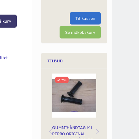
Til kassen
i kurv
Se indkøbskurv
itet
TILBUD
-17%
-45%
GUMMIHÅNDTAG K1
CROSS STYR CH
REPRO ORIGINAL
MED RUND