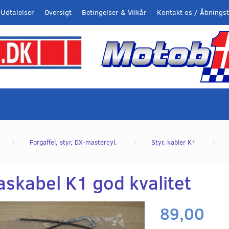
Udtalelser
Oversigt
Betingelser & Vilkår
Kontakt os / Åbningst
Forgaffel, styr, DX-mastercyl.
Styr, kabler K1
askabel K1 god kvalitet
89,00