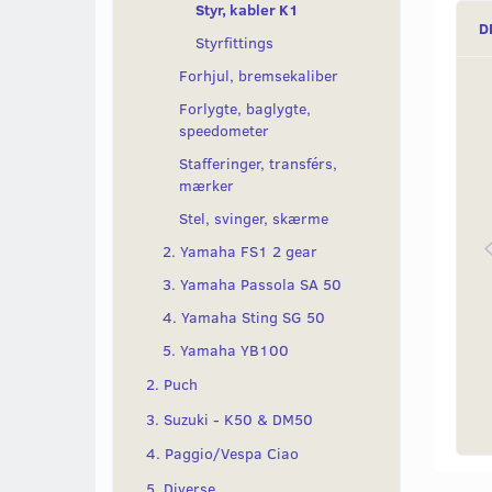
Styr, kabler K1
D
Styrfittings
Forhjul, bremsekaliber
Forlygte, baglygte,
speedometer
Stafferinger, transférs,
mærker
Stel, svinger, skærme
2. Yamaha FS1 2 gear
3. Yamaha Passola SA 50
4. Yamaha Sting SG 50
5. Yamaha YB100
2. Puch
3. Suzuki - K50 & DM50
4. Paggio/Vespa Ciao
5. Diverse