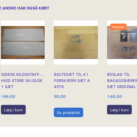
E ANDRE HAR OGSÅ KØBT
Populær
SIDESKJOLDSSTAFFERINGER
BOLTESÆT TIL K1
BESLAG TIL
HVID STORE SKJOLDE
FORSKÆRM SÆT A
BAGAGEBÆRER
1 SÆT
4STK
SÆT ORIGINAL
169,00
30,00
140,00
Læg i kurv
Læg i kurv
Se produktet