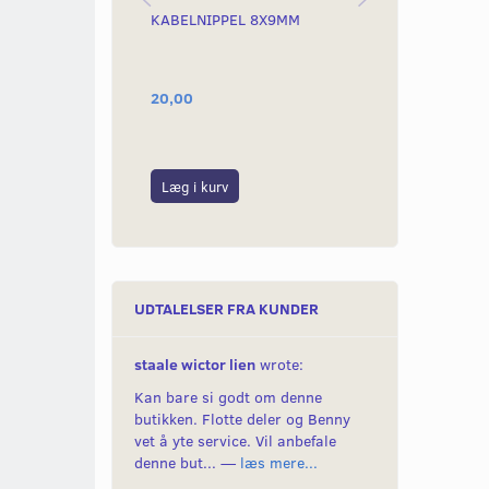
KABELNIPPEL 8X9MM
GASNIPPEL 
20,00
20,00
Læg i kurv
Læg i kurv
UDTALELSER FRA KUNDER
staale wictor lien
wrote:
Kan bare si godt om denne
butikken. Flotte deler og Benny
vet å yte service. Vil anbefale
denne but... —
læs mere...