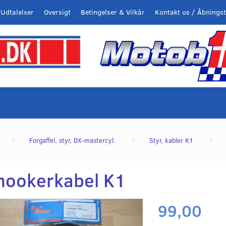
Udtalelser
Oversigt
Betingelser & Vilkår
Kontakt os / Åbningst
Forgaffel, styr, DX-mastercyl.
Styr, kabler K1
hookerkabel K1
99,00