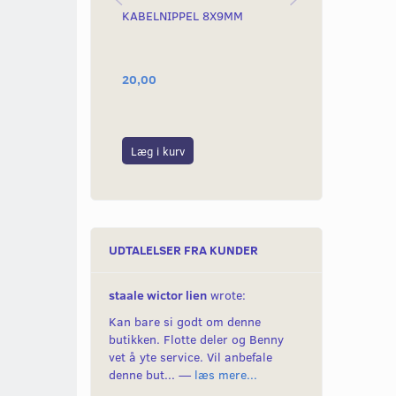
KABELNIPPEL 8X9MM
GASNIPPEL 
20,00
20,00
Læg i kurv
Læg i kurv
UDTALELSER FRA KUNDER
staale wictor lien
wrote:
Kan bare si godt om denne
butikken. Flotte deler og Benny
vet å yte service. Vil anbefale
denne but... —
læs mere...