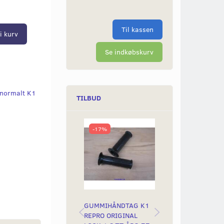
Til kassen
i kurv
Se indkøbskurv
 normalt K1
TILBUD
-17%
-45%
GUMMIHÅNDTAG K1
CROSS STYR CH
REPRO ORIGINAL
MED RUND