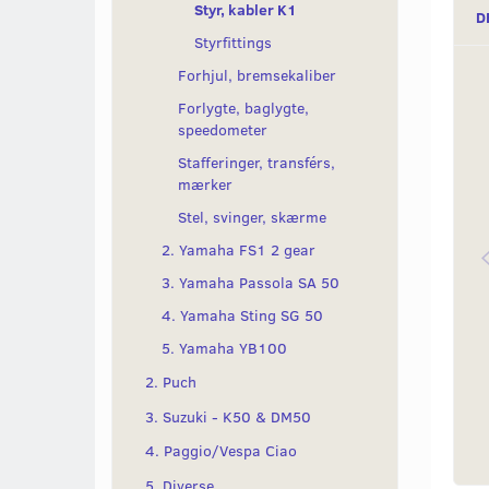
Styr, kabler K1
D
Styrfittings
Forhjul, bremsekaliber
Forlygte, baglygte,
speedometer
Stafferinger, transférs,
mærker
Stel, svinger, skærme
2. Yamaha FS1 2 gear
3. Yamaha Passola SA 50
4. Yamaha Sting SG 50
5. Yamaha YB100
2. Puch
3. Suzuki - K50 & DM50
4. Paggio/Vespa Ciao
5. Diverse