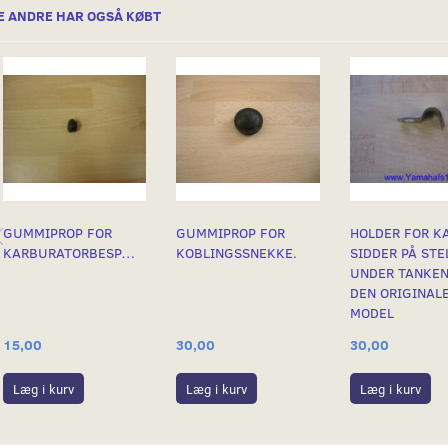
E ANDRE HAR OGSÅ KØBT
GUMMIPROP FOR
GUMMIPROP FOR
HOLDER FOR K
KARBURATORBESPÆNDING
KOBLINGSSNEKKE.
SIDDER PÅ STE
UNDER TANKEN
DEN ORIGINAL
MODEL
15,00
30,00
30,00
Læg i kurv
Læg i kurv
Læg i kurv