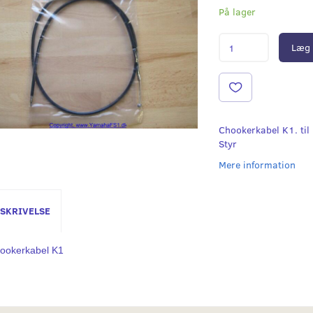
På lager
Læg 
Chookerkabel K1. til
Styr
Mere information
SKRIVELSE
ookerkabel K1