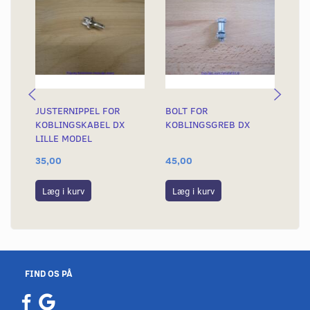
JUSTERNIPPEL FOR
BOLT FOR
KO
KOBLINGSKABEL DX
KOBLINGSGREB DX
KO
LILLE MODEL
KR
35,00
45,00
21
Læg i kurv
Læg i kurv
L
FIND OS PÅ