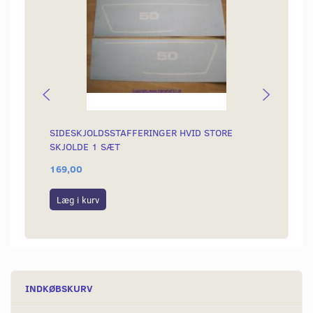
SIDESKJOLDSSTAFFERINGER HVID STORE
OMLØB
SKJOLDE 1 SÆT
169,00
99,00
Læg i kurv
Læg i
INDKØBSKURV