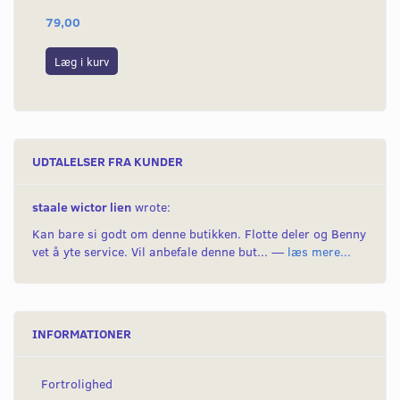
79,00
14
Læg i kurv
L
UDTALELSER FRA KUNDER
staale wictor lien
wrote:
Kan bare si godt om denne butikken. Flotte deler og Benny
vet å yte service. Vil anbefale denne but... —
læs mere...
INFORMATIONER
Fortrolighed