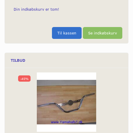
Din indkøbskurv er tom!
Til kassen
Se indkøbskurv
TILBUD
-45%