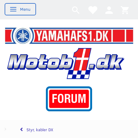
Menu
Skifte navigation
Styr, kabler DX