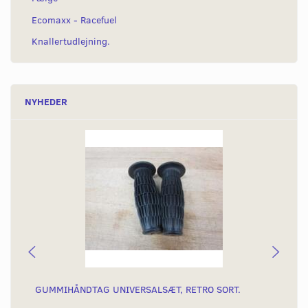
Ecomaxx - Racefuel
Knallertudlejning.
NYHEDER
GUMMIHÅNDTAG UNIVERSALSÆT, RETRO SORT.
KO