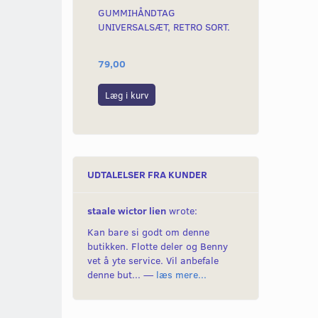
GUMMIHÅNDTAG
KOMPLET KON
UNIVERSALSÆT, RETRO SORT.
KOBLINGSGRE
79,00
149,00
Læg i kurv
Læg i kurv
UDTALELSER FRA KUNDER
staale wictor lien
wrote:
Kan bare si godt om denne
butikken. Flotte deler og Benny
vet å yte service. Vil anbefale
denne but... —
læs mere...