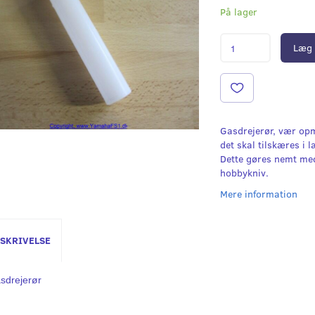
På lager
Læg 
Gasdrejerør, vær o
det skal tilskæres i 
Dette gøres nemt me
hobbykniv.
Mere information
SKRIVELSE
sdrejerør