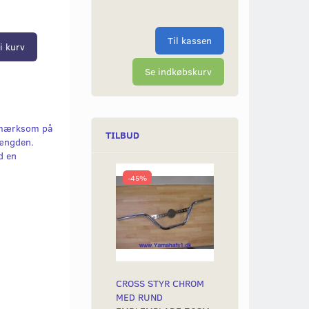
Til kassen
i kurv
Se indkøbskurv
pmærksom på
TILBUD
længden.
d en
-45%
CROSS STYR CHROM
MED RUND