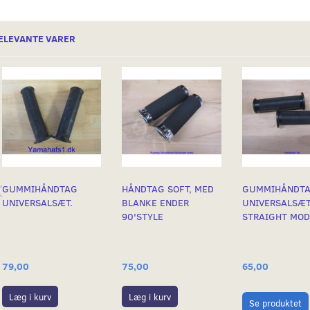
ELEVANTE VARER
GUMMIHÅNDTAG
HÅNDTAG SOFT, MED
GUMMIHÅNDT
UNIVERSALSÆT.
BLANKE ENDER
UNIVERSALSÆT
90'STYLE
STRAIGHT MOD
79,00
75,00
65,00
Læg i kurv
Læg i kurv
Se produktet