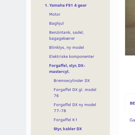
1. Yamaha FS1 4 gear
Motor
Baghjul
Benzintank, sadel,
bagagebærer
Blinklys, ny model
Elektriske komponenter
Forgaffel, styr, DX-
mastercyl.
Bremsecylinder DX
Forgaffel DX gl. model
76
BE
Forgaffel DX ny model
77-78
Forgaffel K1
Ga
Styr, kabler DX