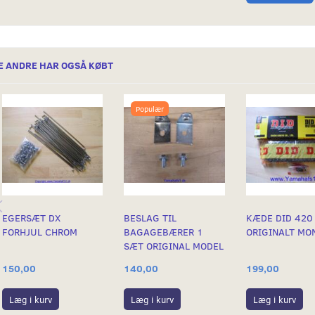
E ANDRE HAR OGSÅ KØBT
Populær
EGERSÆT DX
BESLAG TIL
KÆDE DID 420
FORHJUL CHROM
BAGAGEBÆRER 1
ORIGINALT MO
SÆT ORIGINAL MODEL
150,00
140,00
199,00
Læg i kurv
Læg i kurv
Læg i kurv