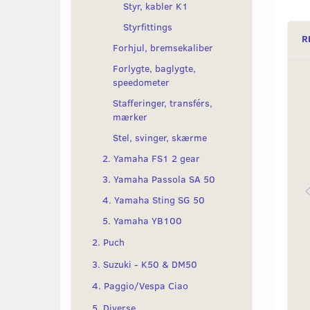
Styr, kabler K1
Styrfittings
R
Forhjul, bremsekaliber
Forlygte, baglygte,
speedometer
Stafferinger, transférs,
mærker
Stel, svinger, skærme
2. Yamaha FS1 2 gear
3. Yamaha Passola SA 50
4. Yamaha Sting SG 50
5. Yamaha YB100
2. Puch
3. Suzuki - K50 & DM50
4. Paggio/Vespa Ciao
5. Diverse