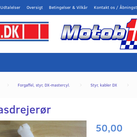
Udtalelser
Oversigt
Betingelser & Vilkår
Kontakt os / Åbningst
Forgaffel, styr, DX-mastercyl.
Styr, kabler DX
asdrejerør
50,00