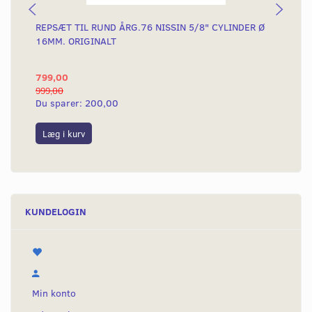
REPSÆT TIL RUND ÅRG.76 NISSIN 5/8" CYLINDER Ø
BR
16MM. ORIGINALT
799,00
31
999,00
375
Du sparer:
200,00
Du
Læg i kurv
L
KUNDELOGIN
Min konto