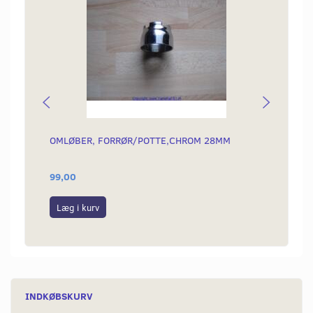
OMLØBER, FORRØR/POTTE,CHROM 28MM
KÆDE 
99,00
189,0
Læg i kurv
Læg i
INDKØBSKURV