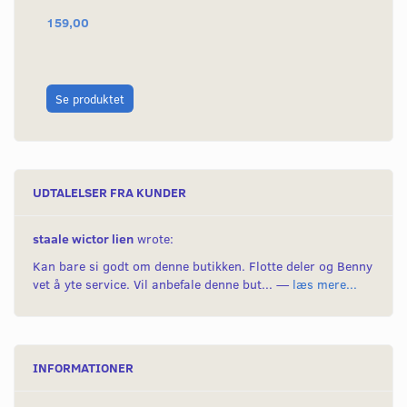
159,00
20
L
Se produktet
UDTALELSER FRA KUNDER
staale wictor lien
wrote:
Kan bare si godt om denne butikken. Flotte deler og Benny
vet å yte service. Vil anbefale denne but... —
læs mere...
INFORMATIONER