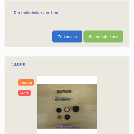
Din indkøbskurv er tom!
Til kassen
Se indkøbskurv
TILBUD
Populær
-20%