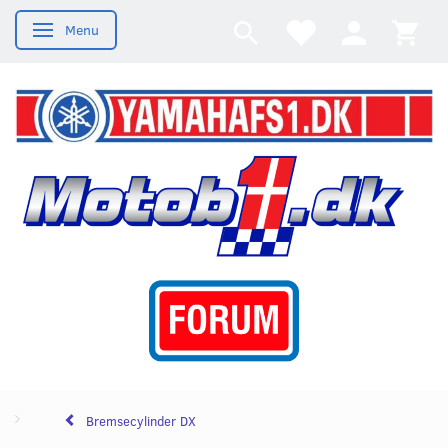
Menu
Skifte navigation
Bremsecylinder DX