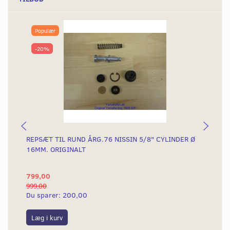
Populær
-20%
REPSÆT TIL RUND ÅRG.76 NISSIN 5/8" CYLINDER Ø
BR
16MM. ORIGINALT
799,00
31
999,00
375
Du sparer:
200,00
Du
Læg i kurv
L