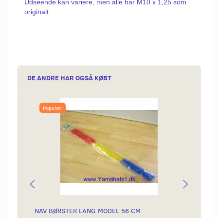
Udseende kan variere, men alle har M10 x 1,25 som
originalt
DE ANDRE HAR OGSÅ KØBT
Populær
Popu
NAV BØRSTER LANG MODEL 56 CM
BESLA