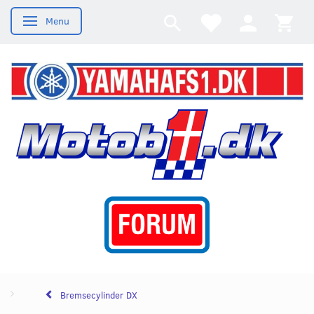
Menu
Skifte navigation
Bremsecylinder DX