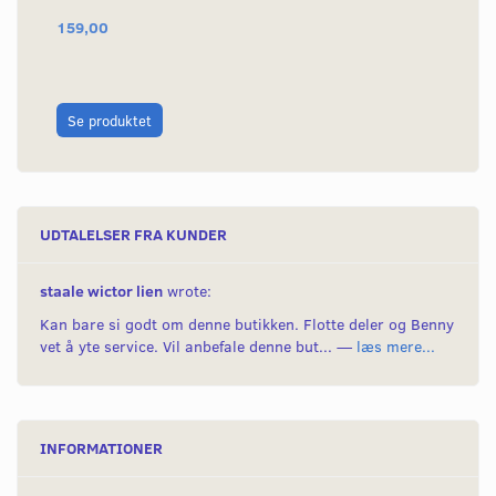
159,00
20
L
Se produktet
UDTALELSER FRA KUNDER
staale wictor lien
wrote:
Kan bare si godt om denne butikken. Flotte deler og Benny
vet å yte service. Vil anbefale denne but... —
læs mere...
INFORMATIONER