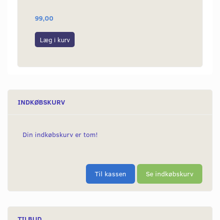
MODE
99,00
140,0
Læg i kurv
Læg i
INDKØBSKURV
Din indkøbskurv er tom!
Til kassen
Se indkøbskurv
TILBUD