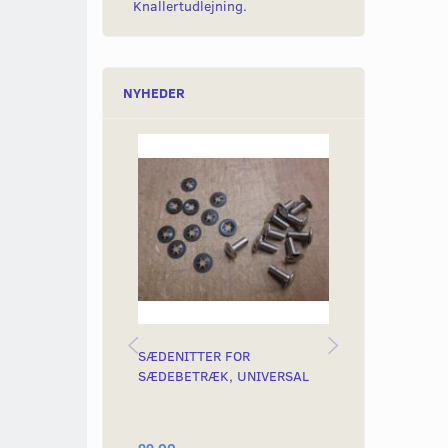
Knallertudlejning.
NYHEDER
SÆDENITTER FOR
SÆDEBETRÆK 
SÆDEBETRÆK, UNIVERSAL
MODEL SÆDE.
NYFREMSTILL
MODEL YAMA
99,00
299,00