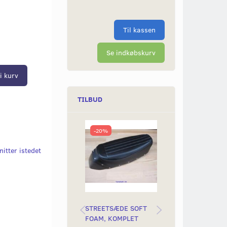
Til kassen
Se indkøbskurv
i kurv
TILBUD
-20%
Populær
-26%
itter istedet
STREETSÆDE SOFT
SPORTSSÆDE M
FOAM, KOMPLET
SKRÅ BAGENDE 