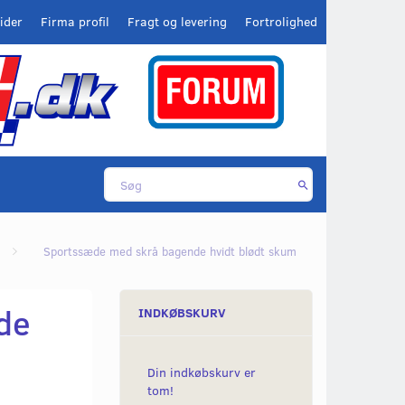
ider
Firma profil
Fragt og levering
Fortrolighed
Sportssæde med skrå bagende hvidt blødt skum
de
INDKØBSKURV
Din indkøbskurv er
tom!