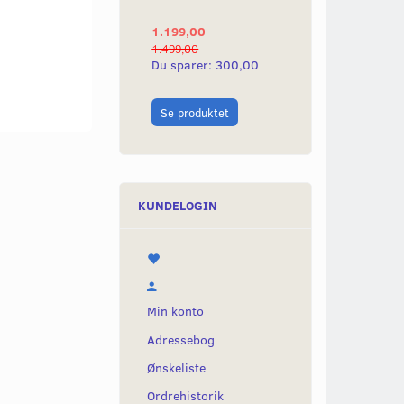
BLØDT SKUM.
1.199,00
499,00
1.499,00
670,00
Du sparer:
300,00
Du sparer:
171,
Læg i kurv
Se produktet
KUNDELOGIN
Min konto
Adressebog
Ønskeliste
Ordrehistorik