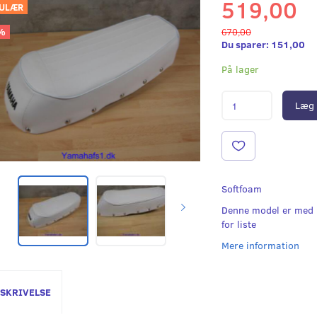
519,00
ULÆR
%
670,00
Du sparer:
151,00
På lager
Læg 
Softfoam
Denne model er med n
for liste
Mere information
SKRIVELSE