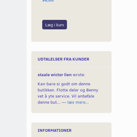
Læg i kurv
Læg i kurv
UDTALELSER FRA KUNDER
staale wictor lien
wrote:
Kan bare si godt om denne
butikken. Flotte deler og Benny
vet å yte service. Vil anbefale
denne but... —
læs mere...
INFORMATIONER