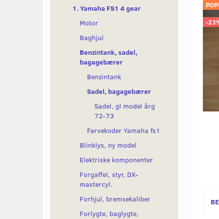
POP
1. Yamaha FS1 4 gear
-23
Motor
Baghjul
Benzintank, sadel,
bagagebærer
Benzintank
Sadel, bagagebærer
Sadel, gl model årg
72-73
Farvekoder Yamaha fs1
Blinklys, ny model
Elektriske komponenter
Forgaffel, styr, DX-
mastercyl.
Forhjul, bremsekaliber
BE
Forlygte, baglygte,