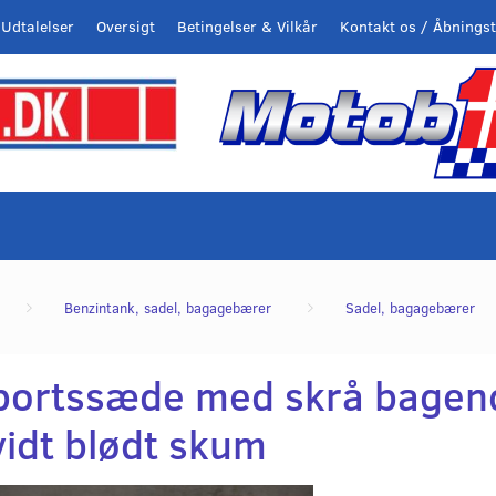
Udtalelser
Oversigt
Betingelser & Vilkår
Kontakt os / Åbningst
Benzintank, sadel, bagagebærer
Sadel, bagagebærer
portssæde med skrå bagen
vidt blødt skum