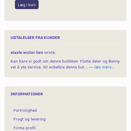
Læg i kurv
L
UDTALELSER FRA KUNDER
staale wictor lien
wrote:
Kan bare si godt om denne butikken. Flotte deler og Benny
vet å yte service. Vil anbefale denne but... —
læs mere...
INFORMATIONER
Fortrolighed
Fragt og levering
Firma profil