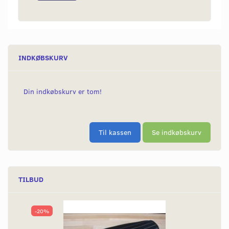
INDKØBSKURV
Din indkøbskurv er tom!
Til kassen
Se indkøbskurv
TILBUD
-20%