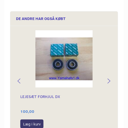
DE ANDRE HAR OGSÅ KØBT
LEJESÆT FORHJUL DX
SIMME
100,00
59,00
Læg i kurv
Læg i