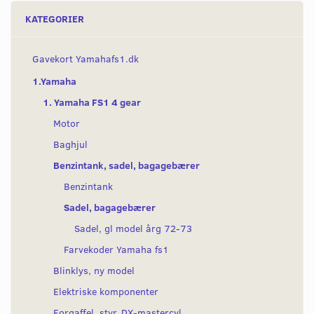
KATEGORIER
Gavekort Yamahafs1.dk
1.Yamaha
1. Yamaha FS1 4 gear
Motor
Baghjul
Benzintank, sadel, bagagebærer
Benzintank
Sadel, bagagebærer
Sadel, gl model årg 72-73
Farvekoder Yamaha fs1
Blinklys, ny model
Elektriske komponenter
Forgaffel, styr, DX-mastercyl.