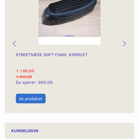
STREETSÆDE SOFT FOAM, KOMPLET
SP
SK
1.199,00
51
1.499,00
670
Du sparer:
300,00
Du
L
Se produktet
KUNDELOGIN