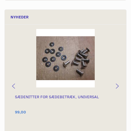
NYHEDER
SÆDENITTER FOR SÆDEBETRÆK, UNIVERSAL
SÆ
NY
99,00
29