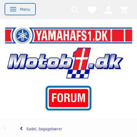
Menu
Skifte navigation
Sadel, bagagebærer