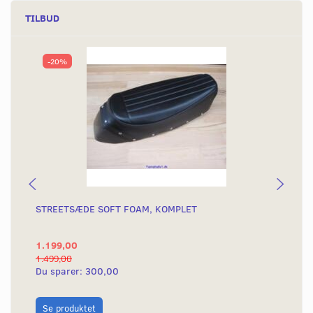
TILBUD
-20%
STREETSÆDE SOFT FOAM, KOMPLET
SP
SK
1.199,00
49
1.499,00
670
Du sparer:
300,00
Du
L
Se produktet