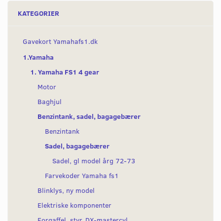
KATEGORIER
Gavekort Yamahafs1.dk
1.Yamaha
1. Yamaha FS1 4 gear
Motor
Baghjul
Benzintank, sadel, bagagebærer
Benzintank
Sadel, bagagebærer
Sadel, gl model årg 72-73
Farvekoder Yamaha fs1
Blinklys, ny model
Elektriske komponenter
Forgaffel, styr, DX-mastercyl.