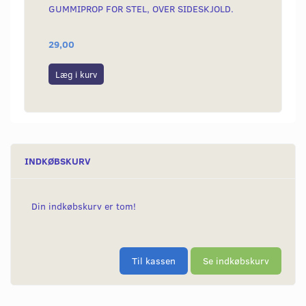
GUMMIPROP FOR STEL, OVER SIDESKJOLD.
SPECI
TANK
29,00
25,00
Læg i kurv
Læg i
INDKØBSKURV
Din indkøbskurv er tom!
Til kassen
Se indkøbskurv