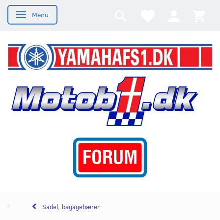
Menu
Skifte navigation
Sadel, bagagebærer