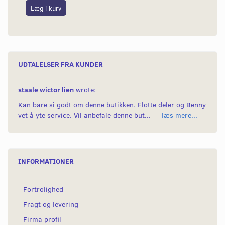
Læg i kurv
L
UDTALELSER FRA KUNDER
staale wictor lien
wrote:
Kan bare si godt om denne butikken. Flotte deler og Benny
vet å yte service. Vil anbefale denne but... —
læs mere...
INFORMATIONER
Fortrolighed
Fragt og levering
Firma profil