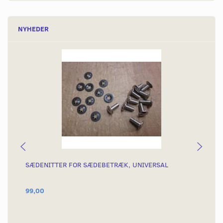
NYHEDER
SÆDENITTER FOR SÆDEBETRÆK, UNIVERSAL
SÆ
NY
99,00
29