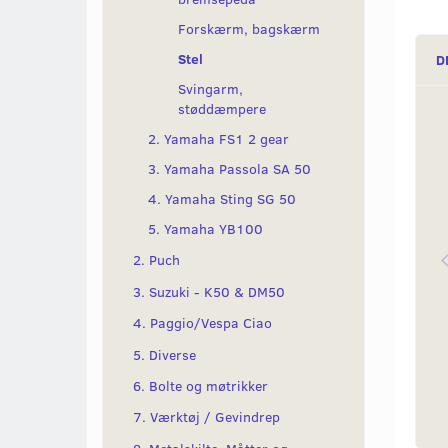
Forskærm, bagskærm
Stel
D
Svingarm,
støddæmpere
2. Yamaha FS1 2 gear
3. Yamaha Passola SA 50
4. Yamaha Sting SG 50
5. Yamaha YB100
2. Puch
3. Suzuki - K50 & DM50
4. Paggio/Vespa Ciao
5. Diverse
6. Bolte og møtrikker
7. Værktøj / Gevindrep