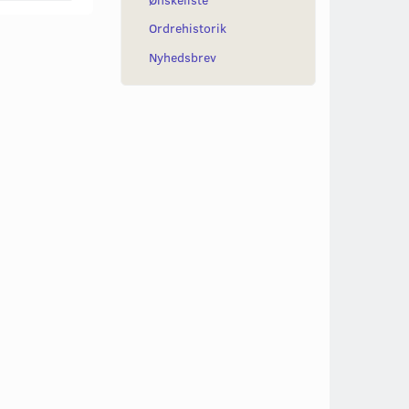
Ordrehistorik
Nyhedsbrev