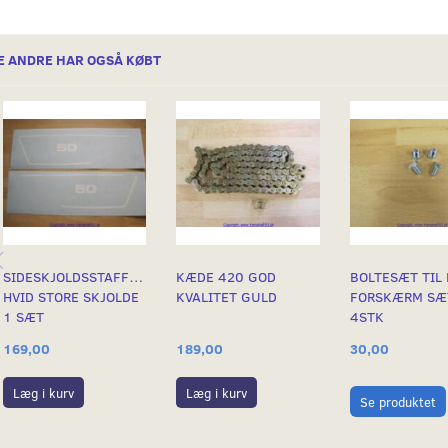
E ANDRE HAR OGSÅ KØBT
SIDESKJOLDSSTAFFERINGER
KÆDE 420 GOD
BOLTESÆT TIL
HVID STORE SKJOLDE
KVALITET GULD
FORSKÆRM SÆ
1 SÆT
4STK
169,00
189,00
30,00
Læg i kurv
Læg i kurv
Se produktet