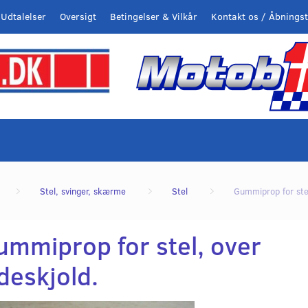
Udtalelser
Oversigt
Betingelser & Vilkår
Kontakt os / Åbningst
Stel, svinger, skærme
Stel
Gummiprop for stel
ummiprop for stel, over
deskjold.