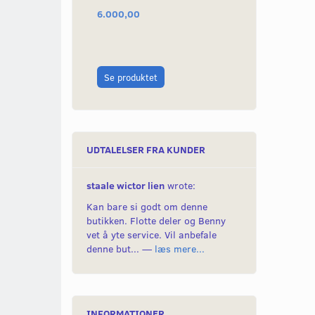
6.000,00
549,00
Læg i kurv
Se produktet
UDTALELSER FRA KUNDER
staale wictor lien
wrote:
Kan bare si godt om denne
butikken. Flotte deler og Benny
vet å yte service. Vil anbefale
denne but... —
læs mere...
INFORMATIONER