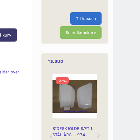
Til kassen
Se indkøbskurv
i kurv
TILBUD
sider over
-27%
-40%
SIDESKJOLDE SÆT I
GUMMIDÆMPER 
STÅL ÅRG. 1974-
STÅLSIDESKJOL