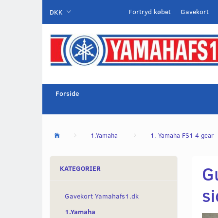
Fortryd købet
Gavekort
DKK
Forside
1.Yamaha
1. Yamaha FS1 4 gear
G
KATEGORIER
si
Gavekort Yamahafs1.dk
1.Yamaha