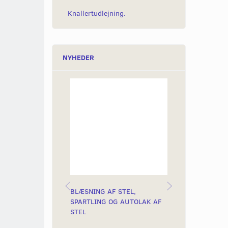
Knallertudlejning.
NYHEDER
BLÆSNING AF STEL,
KÆDELÅS MED
SPARTLING OG AUTOLAK AF
10MM
STEL