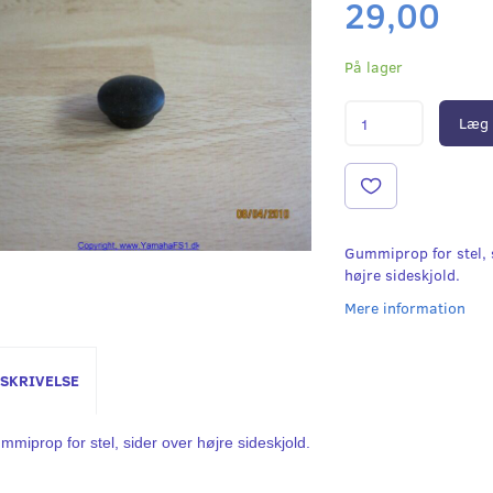
29,00
På lager
Læg 
Gummiprop for stel, 
højre sideskjold.
Mere information
SKRIVELSE
mmiprop for stel, sider over højre sideskjold.