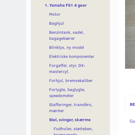
1. Yamaha FS1 4 gear
Motor
Baghjul
Benzintank, sadel,
bagagebærer
Blinklys, ny model
Elektriske komponenter
Forgaffel, styr, DX-
mastercyl.
Forhjul, bremsekaliber
Forlygte, baglygte,
speedometer
BE
Stafferinger, transférs,
mærker
Stel, svinger, skærme
Gu
Fodhviler, støtteben,
bremsepeda