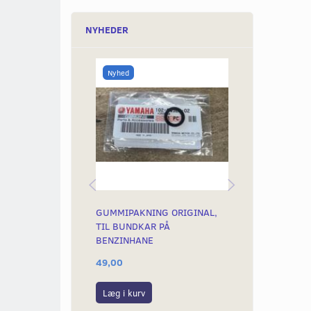
NYHEDER
Nyhed
Nyhed
GUMMIPAKNING ORIGINAL,
BENZINHANE 
TIL BUNDKAR PÅ
TEIKEI
BENZINHANE
49,00
499,00
Læg i kurv
Se produktet