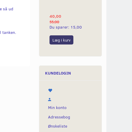
YAMAHA 2G
e så ud
40,00
25,00
55,00
50,00
Du sparer:
15,00
Du sparer:
25,0
l tanken.
Læg i kurv
Læg i kurv
KUNDELOGIN
Min konto
Adressebog
Ønskeliste