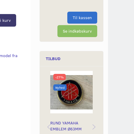
Til kassen
i kurv
Se indkøbskurv
 model fra
TILBUD
-27%
-50%
Nyhed
Nyhed
RUND YAMAHA
BAGLYGTEGLAS
EMBLEM Ø63MM
YAMAH STING &