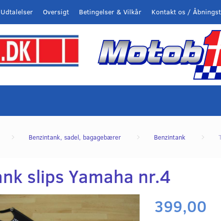
Udtalelser
Oversigt
Betingelser & Vilkår
Kontakt os / Åbningst
Benzintank, sadel, bagagebærer
Benzintank
ank slips Yamaha nr.4
399,00