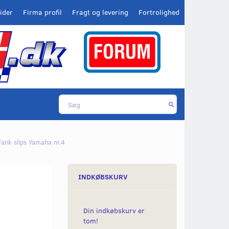
ider
Firma profil
Fragt og levering
Fortrolighed
Tank slips Yamaha nr.4
INDKØBSKURV
Din indkøbskurv er
tom!