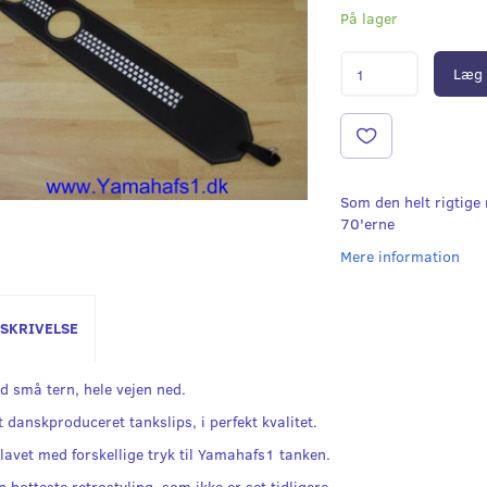
På lager
Læg 
Som den helt rigtige
70'erne
Mere information
SKRIVELSE
d små tern, hele vejen ned.
t danskproduceret tankslips, i perfekt kvalitet.
 lavet med forskellige tryk til Yamahafs1 tanken.
 hotteste retrostyling, som ikke er set tidligere.