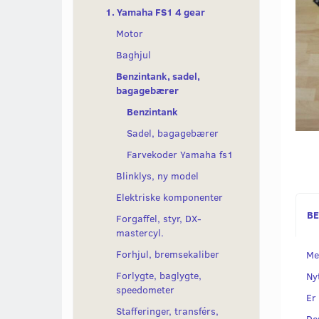
1. Yamaha FS1 4 gear
Motor
Baghjul
Benzintank, sadel,
bagagebærer
Benzintank
Sadel, bagagebærer
Farvekoder Yamaha fs1
Blinklys, ny model
Elektriske komponenter
BE
Forgaffel, styr, DX-
mastercyl.
Forhjul, bremsekaliber
Me
Forlygte, baglygte,
Ny
speedometer
Er
Stafferinger, transférs,
Den