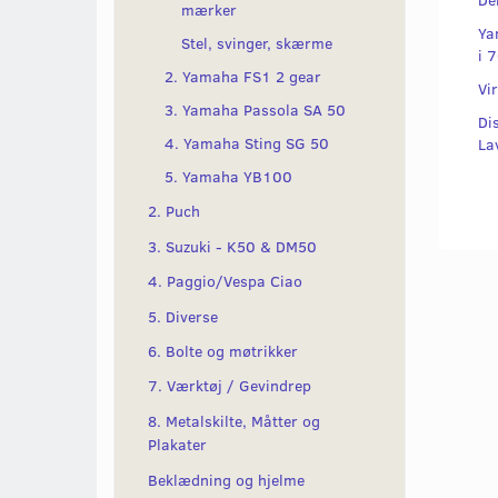
mærker
Ya
Stel, svinger, skærme
i 
2. Yamaha FS1 2 gear
Vir
3. Yamaha Passola SA 50
Di
4. Yamaha Sting SG 50
La
5. Yamaha YB100
2. Puch
3. Suzuki - K50 & DM50
4. Paggio/Vespa Ciao
5. Diverse
6. Bolte og møtrikker
7. Værktøj / Gevindrep
8. Metalskilte, Måtter og
Plakater
Beklædning og hjelme