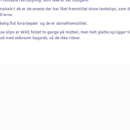
mahafs1.dk er de eneste der har fået fremstillet disse tankslips, som d
70'erne.
kelig flot forarbejdet og de er danskfremstillet.
sse slips er IKKE foldet to gange på midten, men helt glatte og ligger ti
vet med skånsom bagside, så de ikke ridser.