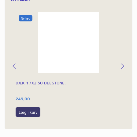
Nyhed
DÆK 17X2,50 DEESTONE.
DÆ
249,00
39
Læg i kurv
L