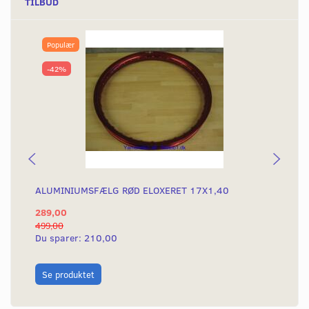
TILBUD
Populær
-42%
ALUMINIUMSFÆLG RØD ELOXERET 17X1,40
AL
289,00
28
499,00
499
Du sparer:
210,00
Du
L
Se produktet