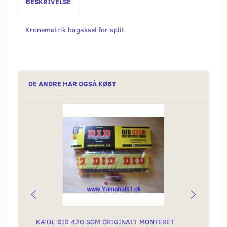
BESKRIVELSE
Kronemøtrik bagaksel for split.
DE ANDRE HAR OGSÅ KØBT
KÆDE DID 420 SOM ORIGINALT MONTERET
FJEDE