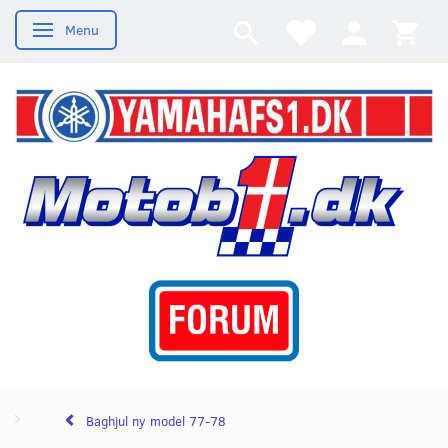
Menu
Skifte navigation
Baghjul ny model 77-78