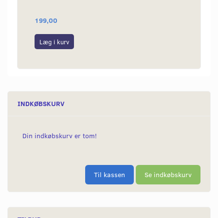
79
199,00
55,00
Læg i kurv
Læg i
INDKØBSKURV
Din indkøbskurv er tom!
Til kassen
Se indkøbskurv