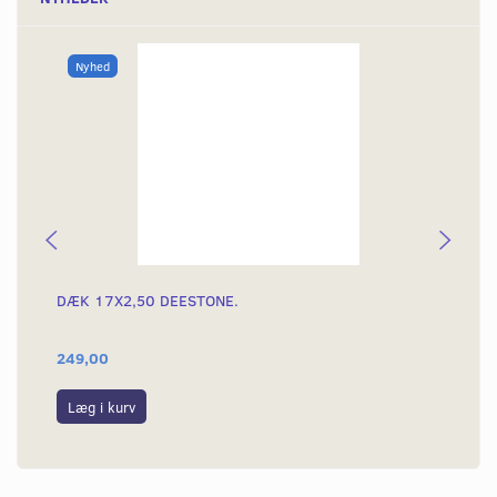
Nyhed
DÆK 17X2,50 DEESTONE.
DÆ
249,00
39
Læg i kurv
L