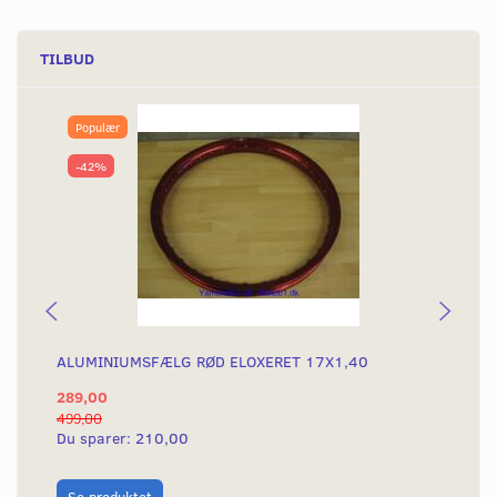
TILBUD
Populær
-42%
ALUMINIUMSFÆLG RØD ELOXERET 17X1,40
AL
289,00
28
499,00
499
Du sparer:
210,00
Du
L
Se produktet