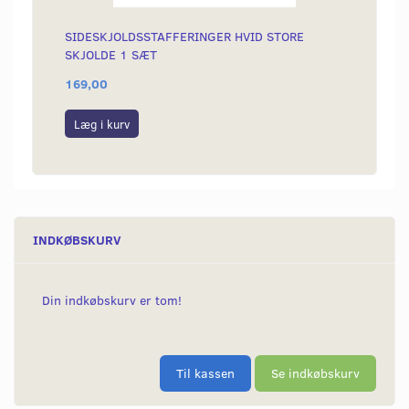
SIDESKJOLDSSTAFFERINGER HVID STORE
INDER
SKJOLDE 1 SÆT
169,00
750,0
Læg i kurv
Se p
INDKØBSKURV
Din indkøbskurv er tom!
Til kassen
Se indkøbskurv