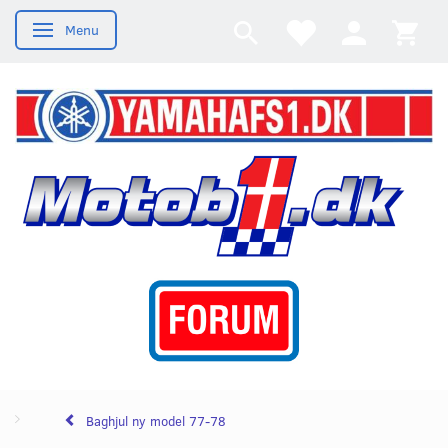
Menu
Skifte navigation
Baghjul ny model 77-78