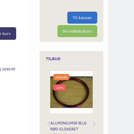
Til kassen
Se indkøbskurv
i kurv
TILBUD
 speciel
Populær
Populær
-42%
-42%
ALUMINIUMSFÆLG
ALUMINIUMSFÆ
RØD ELOXERET
RØD ELOXERET