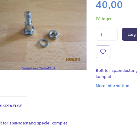
40,00
På lager
Læg 
Bolt for spændestang
komplet
Mere information
SKRIVELSE
lt for spændestang speciel komplet