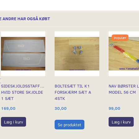
E ANDRE HAR OGSÅ KØBT
Populær
SIDESKJOLDSSTAFFERINGER
BOLTESÆT TIL K1
NAV BØRSTER 
HVID STORE SKJOLDE
FORSKÆRM SÆT A
MODEL 56 CM
1 SÆT
4STK
169,00
30,00
99,00
Læg i kurv
Læg i kurv
Se produktet