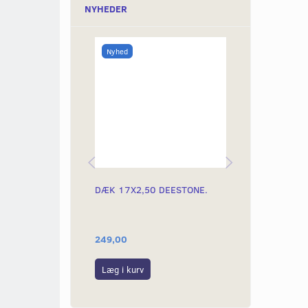
NYHEDER
Nyhed
DÆK 17X2,50 DEESTONE.
DÆK 19X2,25
DÆKSIDER - 
249,00
399,00
Læg i kurv
Læg i kurv