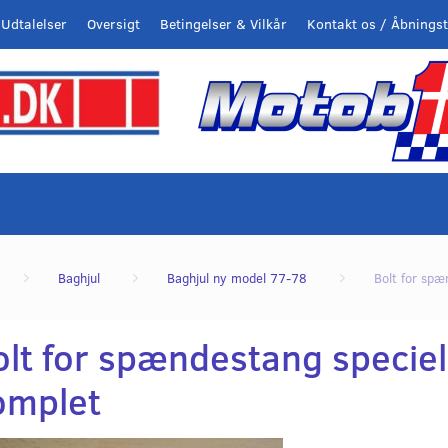
Udtalelser
Oversigt
Betingelser & Vilkår
Kontakt os / Åbningst
Baghjul
Baghjul ny model 77-78
Bolt for spæ
olt for spændestang speciel
omplet