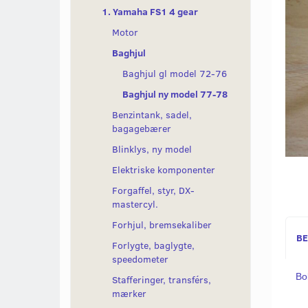
1. Yamaha FS1 4 gear
Motor
Baghjul
Baghjul gl model 72-76
Baghjul ny model 77-78
Benzintank, sadel,
bagagebærer
Blinklys, ny model
Elektriske komponenter
Forgaffel, styr, DX-
mastercyl.
Forhjul, bremsekaliber
BE
Forlygte, baglygte,
speedometer
Bo
Stafferinger, transférs,
mærker