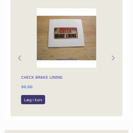
CHECK BRAKE LINING
KÆDE 
30,00
189,0
Læg i kurv
Læg i