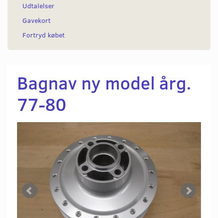
Udtalelser
Gavekort
Fortryd købet
Bagnav ny model årg.
77-80