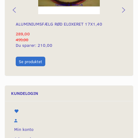
ALUMINIUMSFÆLG RØD ELOXERET 17X1,40
AL
289,00
28
499,00
499
Du sparer:
210,00
Du
L
Se produktet
KUNDELOGIN
Min konto