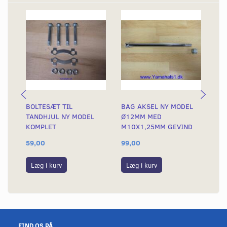
BOLTESÆT TIL
BAG AKSEL NY MODEL
LÅ
TANDHJUL NY MODEL
Ø12MM MED
BA
KOMPLET
M10X1,25MM GEVIND
MO
59,00
99,00
29
Læg i kurv
Læg i kurv
L
FIND OS PÅ