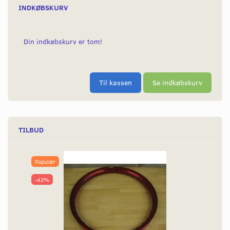
INDKØBSKURV
Din indkøbskurv er tom!
Til kassen
Se indkøbskurv
TILBUD
Populær
-42%