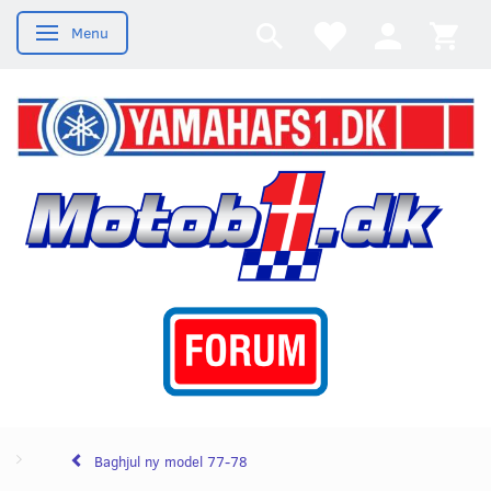
Menu
Skifte navigation
Baghjul ny model 77-78